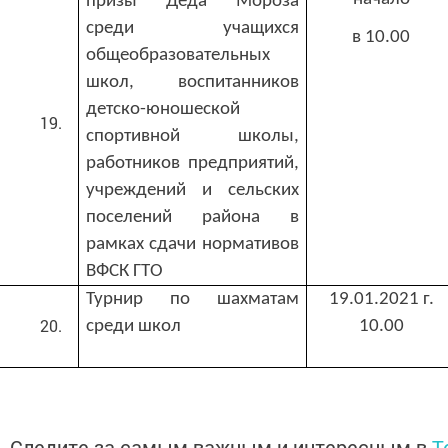
призы Деда Мороза
среди учащихся
в 10.00
общеобразовательных
школ, воспитанников
детско-юношеской
спортивной школы,
работников предприятий,
учреждений и сельских
поселений района в
рамках сдачи нормативов
ВФСК ГТО
Турнир по шахматам
19.01.2021 г.
среди школ
10.00
Следите за самым важным и интересным в
T