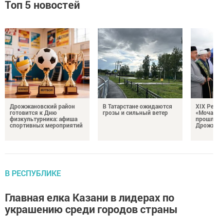
Топ 5 новостей
Дрожжановский район
В Татарстане ожидаются
XIX Рел
готовится к Дню
грозы и сильный ветер
«Мочале
физкультурника: афиша
прошли
спортивных мероприятий
Дрожжа
В РЕСПУБЛИКЕ
Главная елка Казани в лидерах по
украшению среди городов страны