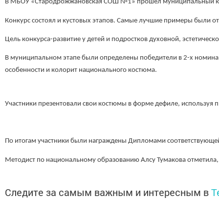
В МБОУ «Стародрожжановская СОШ №1» прошёл муниципальный конку
Конкурс состоял и кустовых этапов. Самые лучшие примеры были от
Цель конкурса-развитие у детей и подростков духовной, эстетичес
В муниципальном этапе были определены победители в 2-х номина
особенности и колорит национального костюма.
Участники презентовали свои костюмы в форме дефиле, используя п
По итогам участники были награждены Дипломами соответствующей
Методист по национальному образованию Алсу Тумакова отметила, 
Следите за самым важным и интересным в
T