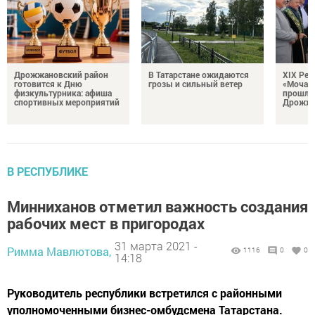
Дрожжановский район
В Татарстане ожидаются
XIX Рел
готовится к Дню
грозы и сильный ветер
«Мочале
физкультурника: афиша
прошли
спортивных мероприятий
Дрожжа
В РЕСПУБЛИКЕ
Минниханов отметил важность создания
рабочих мест в пригородах
31 марта 2021 -
Римма Мавлютова,
1116
0
0
14:18
Руководитель республики встретился с районными
уполномоченными бизнес-омбудсмена Татарстана.