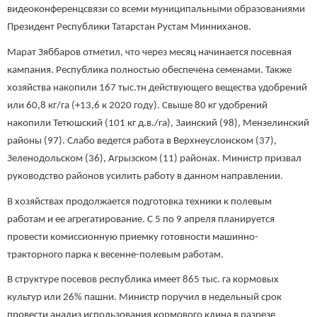
видеоконференцсвязи со всеми муниципальными образованиями
Президент Республики Татарстан Рустам Минниханов.
Марат Зяббаров отметил, что через месяц начинается посевная
кампания. Республика полностью обеспечена семенами. Также
хозяйства накопили 167 тыс.тн действующего вещества удобрений
или 60,8 кг/га (+13,6 к 2020 году). Свыше 80 кг удобрений
накопили Тетюшский (101 кг д.в./га), Заинский (98), Мензелинский
районы (97). Слабо ведется работа в Верхнеуслонском (37),
Зеленодольском (36), Агрызском (11) районах. Министр призвал
руководство районов усилить работу в данном направлении.
В хозяйствах продолжается подготовка техники к полевым
работам и ее агрегатирование. С 5 по 9 апреля планируется
провести комиссионную приемку готовности машинно-
тракторного парка к весенне-полевым работам.
В структуре посевов республика имеет 865 тыс. га кормовых
культур или 26% пашни. Министр поручил в недельный срок
провести анализ использования кормового клина в разрезе