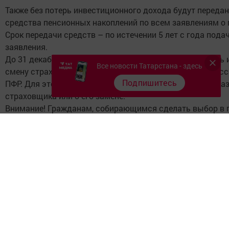
Также без потерь инвестиционного дохода будут переда
средства пенсионных накоплений по всем заявлениям о 
Срок передачи средств – по истечении 5 лет с года пода
заявления.
До 31 декабря у граждан есть возможность передумать 
Все новости Татарстана - здесь
смену страховщика, указанного в заявлении, ещё не ра
Подпишитесь
ПФР. Для этого необходимо подать уведомление об отка
страховщика или о его замене.
Внимание! Гражданам, собирающимся сделать выбор в 
негосударственного пенсионного фонда, следует заране
с выбранным НПФ договор об обязательном пенсионно
страховании. Для перевода средств в управляющую ко
заключать договор не требуется.
К выбору НПФ или управляющей компании нужно отнест
максимально ответственно и обдуманно. Вы выбираете
финансовую организацию для приумножения своего пен
капитала, поэтому обязательно изучите результаты раб
или управляющей компании в последние годы, сравните