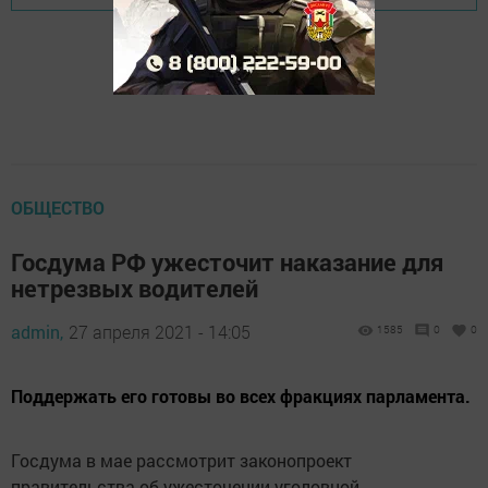
ОБЩЕСТВО
Госдума РФ ужесточит наказание для
нетрезвых водителей
admin,
27 апреля 2021 - 14:05
1585
0
0
Поддержать его готовы во всех фракциях парламента.
Госдума в мае рассмотрит законопроект
правительства об ужесточении уголовной