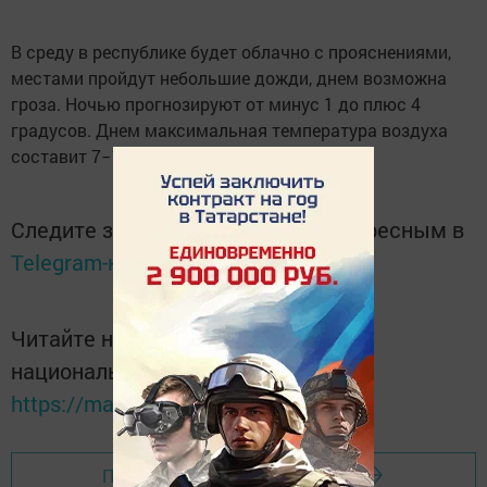
В среду в республике будет облачно с прояснениями,
местами пройдут небольшие дожди, днем возможна
гроза. Ночью прогнозируют от минус 1 до плюс 4
градусов. Днем максимальная температура воздуха
составит 7−12 градусов тепла.
Следите за самым важным и интересным в
Telegram-канале
Татмедиа
Читайте новости Татарстана в
национальном мессенджере MАХ:
https://max.ru/tatmedia
Перейти на страницу новости