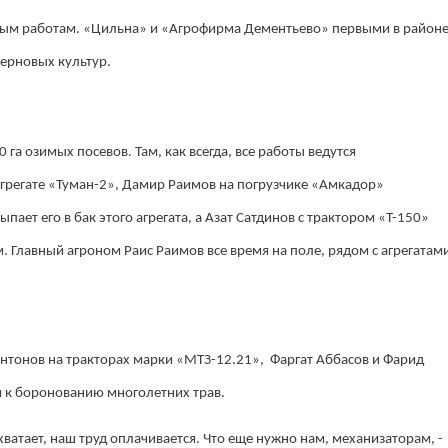
вым работам. «Цильна» и «Агрофирма Дементьево» первыми в район
зерновых культур.
а озимых посевов. Там, как всегда, все работы ведутся
агрегате «Туман-2», Дамир Раимов на погрузчике «Амкадор»
ает его в бак этого агрегата, а Азат Сатдинов с трактором «Т-150»
м. Главный агроном Раис Раимов все время на поле, рядом с агрегатам
нтонов на тракторах марки «МТЗ-12.21», Фаргат Аббасов и Фарид
 к боронованию многолетних трав.
 хватает, наш труд оплачивается. Что еще нужно нам, механизаторам, -