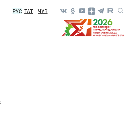
РУС
ТАТ
ЧУВ
0