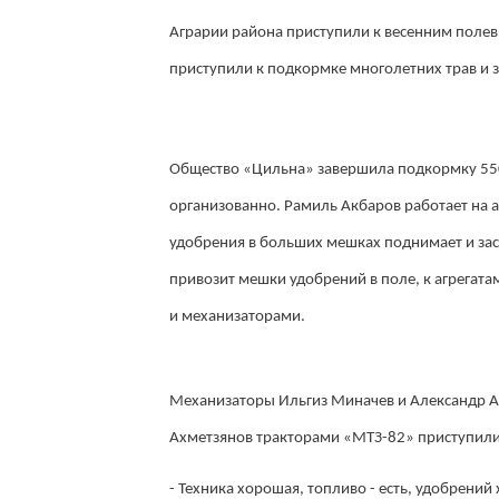
Аграрии района приступили к весенним поле
приступили к подкормке многолетних трав и 
Общество «Цильна» завершила подкормку 550 г
организованно. Рамиль Акбаров работает на 
удобрения в больших мешках поднимает и засып
привозит мешки удобрений в поле, к агрегата
и механизаторами.
Механизаторы Ильгиз Миначев и Александр А
Ахметзянов тракторами «МТЗ-82» приступили
- Техника хорошая, топливо - есть, удобрений