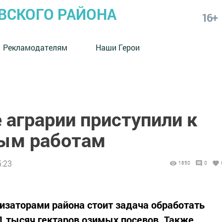
СКОГО РАЙОНА
16+
Рекламодателям
Наши Герои
аграрии приступили к
вым работам
5:23
1850
0
низаторами района стоит задача обработать
 тысяч гектаров озимых посевов. Также