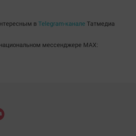
интересным в
Telegram-канале
Татмедиа
в национальном мессенджере MАХ: