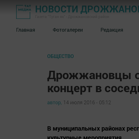
НОВОСТИ ДРОЖЖАНОВ
Газета "Туган як" - Дрожжановский район
Главная
Фотогалереи
Редакция
ОБЩЕСТВО
Дрожжановцы о
концерт в сосед
автор,
14 июля 2016 - 05:12
В муниципальных районах рес
культурные мероприятия.