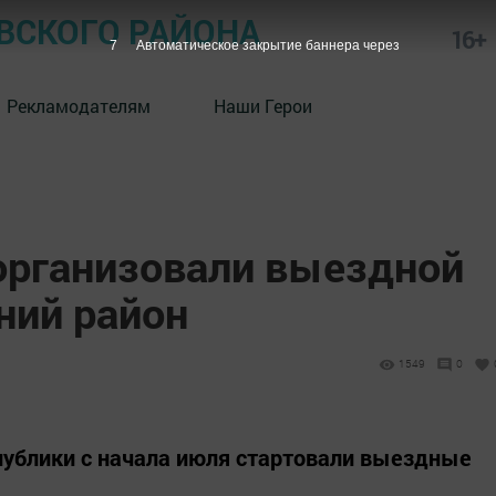
СКОГО РАЙОНА
16+
6
Автоматическое закрытие баннера через
Рекламодателям
Наши Герои
рганизовали выездной
ний район
1549
0
публики с начала июля стартовали выездные