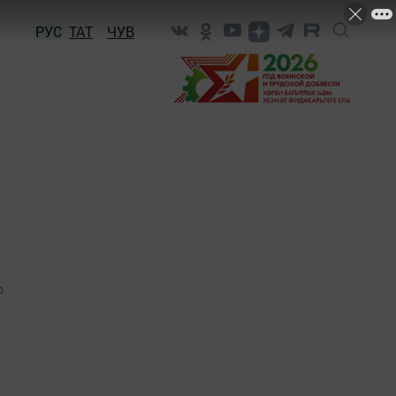
РУС
ТАТ
ЧУВ
0