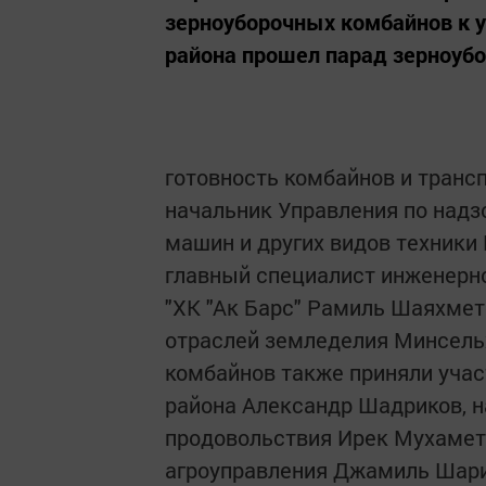
зерноуборочных комбайнов к уб
района прошел парад зерноубо
готовность комбайнов и транс
начальник Управления по надз
машин и других видов техники
главный специалист инженерно
"ХК "Ак Барс" Рамиль Шаяхмет
отраслей земледелия Минсельх
комбайнов также приняли уча
района Александр Шадриков, н
продовольствия Ирек Мухаметз
агроуправления Джамиль Шари