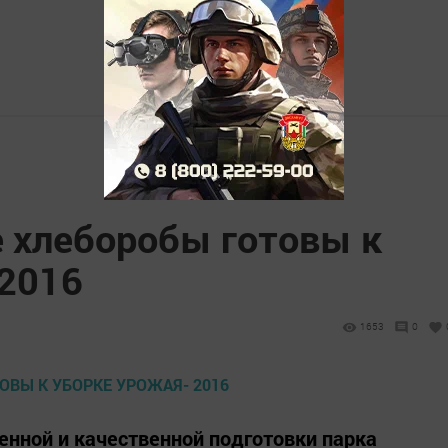
 хлеборобы готовы к
 2016
1653
0
енной и качественной подготовки парка