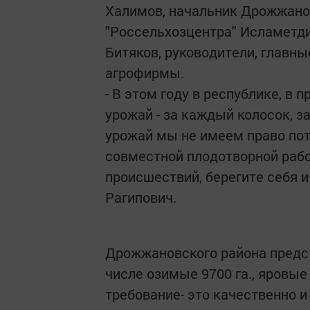
Халимов, начальник Дрожжано
"Россельхозцентра" Исламетд
Битяков, руководители, главн
агрофирмы.
- В этом году в республике, в 
урожай - за каждый колосок, 
урожай мы не имеем право пот
совместной плодотворной раб
происшествий, берегите себя и
Рагипович.
Дрожжановского района предсто
числе озимые 9700 га., яровые
требование- это качественно и