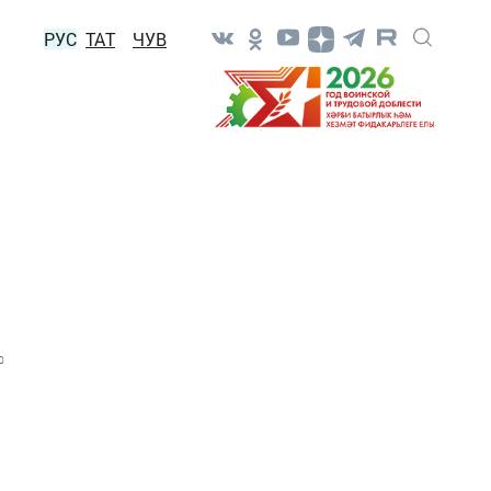
РУС
ТАТ
ЧУВ
0