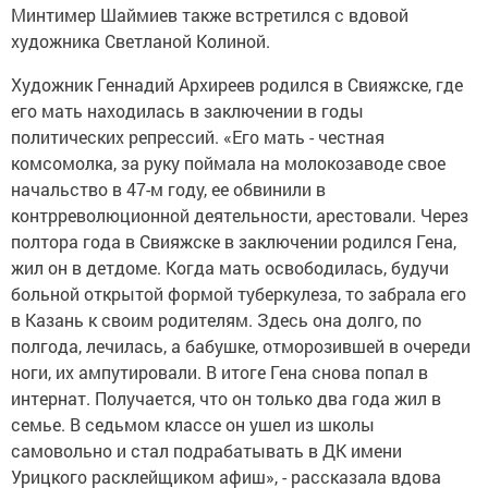
Минтимер Шаймиев также встретился с вдовой
художника Светланой Колиной.
Художник Геннадий Архиреев родился в Свияжске, где
его мать находилась в заключении в годы
политических репрессий. «Его мать - честная
комсомолка, за руку поймала на молокозаводе свое
начальство в 47-м году, ее обвинили в
контрреволюционной деятельности, арестовали. Через
полтора года в Свияжске в заключении родился Гена,
жил он в детдоме. Когда мать освободилась, будучи
больной открытой формой туберкулеза, то забрала его
в Казань к своим родителям. Здесь она долго, по
полгода, лечилась, а бабушке, отморозившей в очереди
ноги, их ампутировали. В итоге Гена снова попал в
интернат. Получается, что он только два года жил в
семье. В седьмом классе он ушел из школы
самовольно и стал подрабатывать в ДК имени
Урицкого расклейщиком афиш», - рассказала вдова