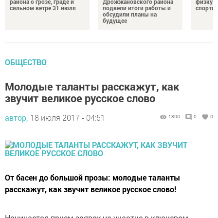
района о грозе, граде и
Дрожжановского района
физкул
сильном ветре 31 июля
подвели итоги работы и
спорти
обсудили планы на
будущее
ОБЩЕСТВО
Молодые таланты расскажут, как
звучит великое русское слово
автор,
18 июля 2017 - 04:51
1300
0
0
От басен до большой прозы: молодые таланты
расскажут, как звучит великое русское слово!
Начинается прием заявок на участие в ключевом