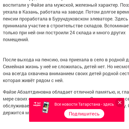
воспитали у Файзе апа мужской, железный характер. Поз
уехала в Казань, работала на заводе. Потом долгое время
пенсии проработала в Бурундуковском элеваторе. Здесь
принимала участие в строительстве складов. Вспоминает
только при ней они построили 24 склада и много других
помещений.
После выхода на пенсию, она приехала в село в родной д
Семейная жизнь у неё не сложилась, детей нет. Но несмо
она всегда охвачена вниманием своих детей родной сес
которая живёт рядом с ней.
Файзе Абзалтдиновна обладает отличной памятью, и, гла
мере своих сил продолжает трудиться. Она полностью с
Все новости Татарстана - здесь
обслуживает, выполняет несложную домашнюю работу. 
держится молодцом!
Подпишитесь