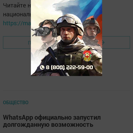
Читайте новости Татарстана в
национальном мессенджере MАХ:
https://max.ru/tatmedia
Перейти на страницу новости
ОБЩЕСТВО
WhatsApp официально запустил
долгожданную возможность