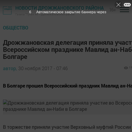
НОВОСТИ ДРОЖЖАНОВСКОГО РАЙОНА
16+
5
Автоматическое закрытие баннера через
Газета "Туган як" - Дрожжановский район
ОБЩЕСТВО
Дрожжановская делегация приняла участ
Всероссийском празднике Мавлид ан-Наб
Болгаре
автор,
30 ноября 2017 - 07:46
1
В Болгаре прошел Всероссийский праздник Мавлид ан-Н
В торжестве приняли участие Верховный муфтий России 