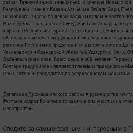
хазрат Таджутдин, и.о. генерального консула Исламской
Республики Иран в г.Казани Алибеман Эгбали Зарч, Пре
Верховного Лидера по делам хаджа и паломничества (Ре
Иран) Ходжат-оль-эслама Сейед Али Гази Аскар, известн
хафиз из Республики Турции Исхак Даныш, религиозные 
общественные деятели, руководители различного уровня
регионов России и их представители, в том числе из Даге
Ульяновской и Ивановской областей, Удмуртии, Коми, ХМ
Забайкальского края. Всего свыше 300 человек. Торжест
Болгаре традиционно является главным праздником Мав
Наби, который проводится во всероссийском масштабе.
Делегация Дрожжановского района в руководстве мухт
Рустама хазрат Ракипова также приняла участие на это
мероприятии.
Следите за самым важным и интересным в
T