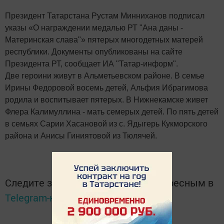
Президент Татарстана Рустам Минниханов подписал
указы «О награждении медалью РТ "Ана даны -
Материнская слава"» пятерых многодетных матерей
республики. Документы опубликованы на сайте
Президента РТ, сообщает ИА "Татар-информ".
Две героини живут в Альметьевском районе. В семье
Ирины Федоровой восемь детей, Альфия Ибрагимова
родила и воспитывает пятерых. В Нижнекамске живет
Флера Калимуллина - мать семерых детей. По пять детей
в семьях Сарии Хасановой из с. Ядыгерь Кукморского
района и Анисы Гиниятовой из Тюлячей.
Следите за самым важным и интересным в
Telegram-канале
Татмедиа