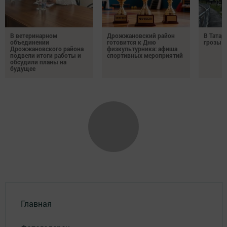
В ветеринарном
Дрожжановский район
В Татар
объединении
готовится к Дню
грозы и
Дрожжановского района
физкультурника: афиша
подвели итоги работы и
спортивных мероприятий
обсудили планы на
будущее
Главная