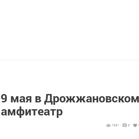
 9 мая в Дрожжановско
 амфитеатр
1931
0