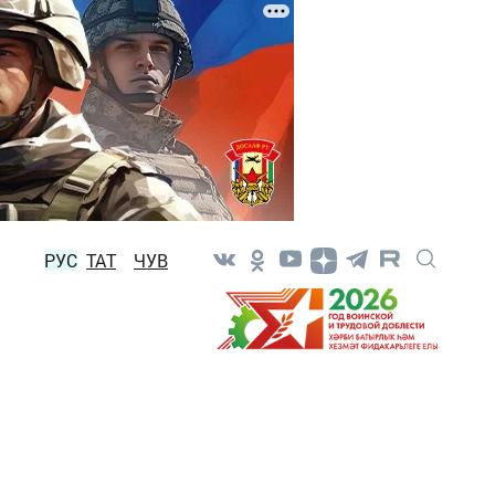
РУС
ТАТ
ЧУВ