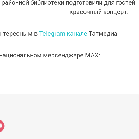
 районной библиотеки подготовили для гостей
красочный концерт.
интересным в
Telegram-канале
Татмедиа
в национальном мессенджере MАХ: