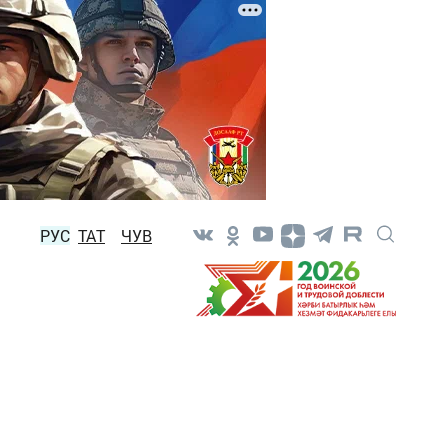
РУС
ТАТ
ЧУВ