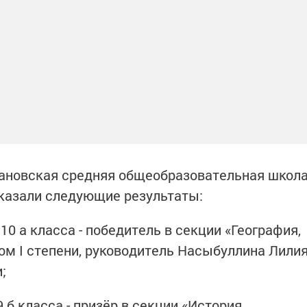
новская средняя общеобразовательная школ
казали следующие результаты:
10 а класса - победитель в секции «География,
ом I степени, руководитель Насыбуллина Лили
;
 б класса - призёр в секции «История,