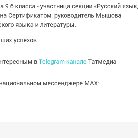
 9 б класса - участница секции «Русский язык
дена Сертификатом, руководитель Мышова
ского языка и литературы.
ших успехов
интересным в
Telegram-канале
Татмедиа
в национальном мессенджере MАХ: