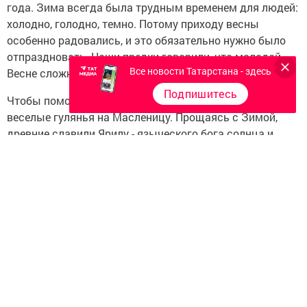
года. Зима всегда была трудным временем для людей:
холодно, голодно, темно. Потому приходу весны
особенно радовались, и это обязательно нужно было
отпраздновать. Наши предки говорили, что молодой
Все новости Татарстана - здесь
Весне сложно одолеть старую коварную Зиму.
Подпишитесь
Чтобы помочь Весне прогнать Зиму, устраивали
веселые гулянья на Масленицу. Прощаясь с Зимой,
древние славили Ярилу - языческого бога солнца и
плодородия. Ярило представлялся русичам в образе
молодого мужчины, ежегодно умиравшего и вновь
воскресавшего.
Ярило, воскреснув, дарил людям солнце, а солнечное
весеннее тепло - это первый шаг на пути к обильному
урожаю. До крещения Руси праздник Масленицы
отмечали 7 дней перед днем Весеннего Равноденствия
и еще неделю после.