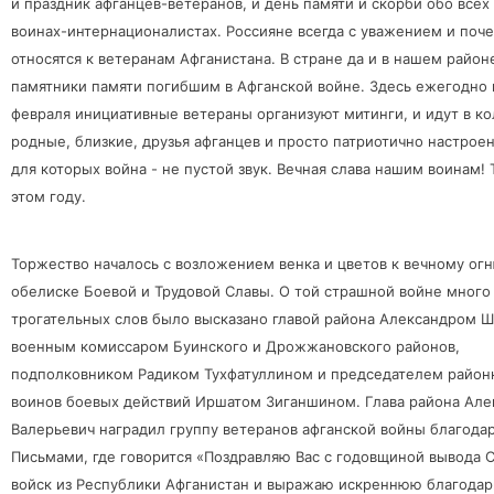
и праздник афганцев-ветеранов, и день памяти и скорби обо все
воинах-интернационалистах. Россияне всегда с уважением и поч
относятся к ветеранам Афганистана. В стране да и в нашем район
памятники памяти погибшим в Афганской войне. Здесь ежегодно 
февраля инициативные ветераны организуют митинги, и идут в к
родные, близкие, друзья афганцев и просто патриотично настрое
для которых война - не пустой звук. Вечная слава нашим воинам! 
этом году.
Торжество началось с возложением венка и цветов к вечному ог
обелиске Боевой и Трудовой Славы. О той страшной войне много
трогательных слов было высказано главой района Александром 
военным комиссаром Буинского и Дрожжановского районов,
подполковником Радиком Тухфатуллином и председателем район
воинов боевых действий Иршатом Зиганшином. Глава района Але
Валерьевич наградил группу ветеранов афганской войны благод
Письмами, где говорится «Поздравляю Вас с годовщиной вывода 
войск из Республики Афганистан и выражаю искреннюю благодар