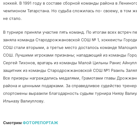
хоккей. В 1991 году в составе сборной команды района в Лениног
чемпионом Татарстана. Но судьба сложилась по- своему, в том же
не стало.
В турнире приняли участие пять команд. По итогам всех встреч п
заняла команда Стародрожжановской СОШ № 1, хоккеисты Город
СОШ стали вторыми, а третье место досталось команде Малоцил
СОШ. Лучшими игроками признаны; нападающий из команды Гор
Сергей Тихонов, вратарь из команды Малой Цильны Ранис Айнулл
защитник из команды Стародрожжановской СОШ №1 Разиль Залял
Все призеры награждались медалями, Грамотами главы Дрожжан
района и ценными подарками. За справедливое судейство тренер
спортсмены выразили
благодарность судьям турнира Ниязу Валиу
Ильназу Валиуллову.
Смотрим
ФОТОРЕПОРТАЖ