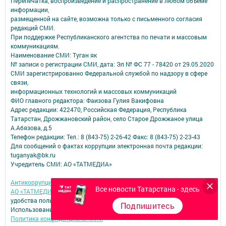
Перепечатка, воспроизведение и распространение в любом объеме
информации,
размещенной на сайте, возможна только с письменного согласия
редакций СМИ.
При поддержке Республиканского агентства по печати и массовым
коммуникациям.
Наименование СМИ: Туган як
№ записи о регистрации СМИ, дата: Эл № ФС 77 - 78420 от 29.05.2020
СМИ зарегистрированно Федеральной службой по надзору в сфере
связи,
информационных технологий и массовых коммуникаций
ФИО главного редактора: Фаизова Гулия Вакифовна
Адрес редакции: 422470, Российская Федерация, Республика
Татарстан, Дрожжановский район, село Старое Дрожжаное улица
А.Абязова, д.5
Телефон редакции: Тел.: 8 (843-75) 2-26-42 Факс: 8 (843-75) 2-23-43
Для сообщений о фактах коррупции электронная почта редакции:
tuganyak@bk.ru
Учредитель СМИ: АО «ТАТМЕДИА»
Антикоррупционная политика
Все новости Татарстана - здесь
АО «ТАТМЕДИА» использует «cookie»
для персонализации сервисов и
удобства пользователей сайтом.
Подпишитесь
Использование «cookie» можно отменить в настройках браузера.
Политика конфиденциальности