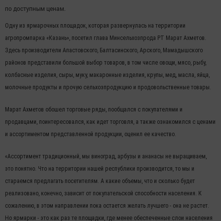
по доступным ценам.
Одну из ярмарочных площадок, которая развернулась на территории
агропромпарка «Казань», посетил глава Минсельхозпрода РТ Марат Ахметов.
Здесь производители Апастовского, Балтасинского, Арского, Мамадышского
районов представили большой выбор товаров, в том числе овощи, мясо, рыбу,
колбасные изделия, сыры, муку, макаронные изделия, крупы, мед, масла, яйца,
молочные продукты и прочую сельхозпродукцию и продовольственные товары.
Марат Ахметов обошел торговые ряды, пообщался с покупателями и
продавцами, поинтересовался, как идет торговля, а также ознакомился с ценами
и ассортиментом представленной продукции, оценил ее качество.
«Ассортимент традиционный, мы виноград, арбузы и ананасы не выращиваем,
это понятно. Что на территории нашей республики производится, то мы и
стараемся предлагать посетителям. А какие объемы, что и сколько будет
реализовано, конечно, зависит от покупательской способности населения. К
сожалению, в этом направлении пока остается желать лучшего - она не растет.
Но ярмарки - это как раз те площадки, где менее обеспеченные слои населения