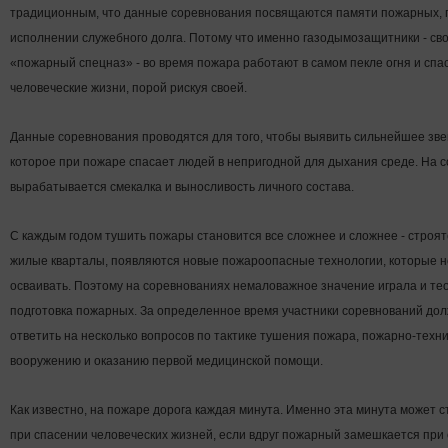
традиционным, что данные соревнования посвящаются памяти пожарных, 
исполнении служебного долга. Потому что именно газодымозащитники - с
«пожарный спецназ» - во время пожара работают в самом пекле огня и спа
человеческие жизни, порой рискуя своей.
Данные соревнования проводятся для того, чтобы выявить сильнейшее зве
которое при пожаре спасает людей в непригодной для дыхания среде. На 
вырабатывается смекалка и выносливость личного состава.
С каждым годом тушить пожары становится все сложнее и сложнее - строя
жилые кварталы, появляются новые пожароопасные технологии, которые 
осваивать. Поэтому на соревнованиях немаловажное значение играла и те
подготовка пожарных. За определенное время участники соревнований до
ответить на несколько вопросов по тактике тушения пожара, пожарно-техн
вооружению и оказанию первой медицинской помощи.
Как известно, на пожаре дорога каждая минута. Именно эта минута может с
при спасении человеческих жизней, если вдруг пожарный замешкается при