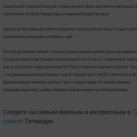
прицельной стрельбой водной струей должны были заполнить небольшую е
наполнении которой говорил выталкиваемый водой флажок.
Однако не все команды смогли выдержать испытания до конца. Судьи судил
присваивали командам штрафные очки.
В итоге дипломом первой степени и переходящим кубком были награждены
газодымозащитники пожарно-спасательной части № 117 Кукморского район
место досталось подразделению ПСЧ №112 Верхнеуслонского района. Трет
у газодымозащитников пожарно-спасательной части №129 Сабинского рай
Дрожжановская команда заняла 5 место среди
среди 35 лучших звеньев
газодымозащитной службы пожарно-спасательных частей республики.
Следите за самым важным и интересным в
T
канале
Татмедиа