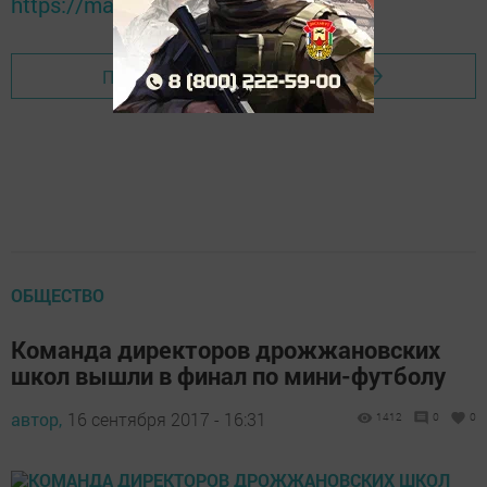
https://max.ru/tatmedia
Перейти на страницу новости
ОБЩЕСТВО
Команда директоров дрожжановских
школ вышли в финал по мини-футболу
автор,
16 сентября 2017 - 16:31
1412
0
0