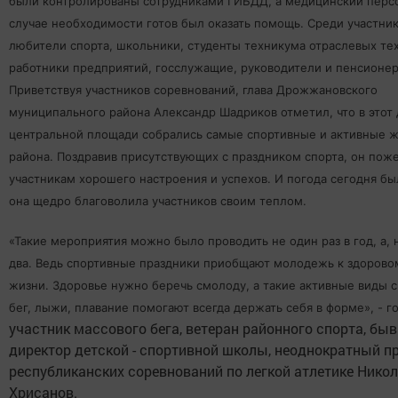
были контролированы сотрудниками ГИБДД, а медицинский перс
случае необходимости готов был оказать помощь. Среди участни
любители спорта, школьники, студенты техникума отраслевых те
работники предприятий, госслужащие, руководители и пенсионе
Приветствуя участников соревнований, глава Дрожжановского
муниципального района Александр Шадриков отметил, что в этот 
центральной площади собрались самые спортивные и активные 
района. Поздравив присутствующих с праздником спорта, он пож
участникам хорошего настроения и успехов. И погода сегодня бы
она щедро благоволила участников своим теплом.
«Такие мероприятия можно было проводить не один раз в год, а,
два. Ведь спортивные праздники приобщают молодежь к здорово
жизни. Здоровье нужно беречь смолоду, а такие активные виды с
бег, лыжи, плавание помогают всегда держать себя в форме», - г
участник массового бега, ветеран районного спорта, бы
директор детской - спортивной школы, неоднократный п
республиканских соревнований по легкой атлетике Нико
Хрисанов.