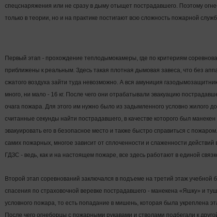
спецснаряжения или не сразу в дыму отыщет пострадавшего. Поэтому огн
только в теории, но и на практике постигают всю сложность пожарной служб
Первый этап - прохождение теплодымокамеры, где по критериям соревнов
приближены к реальным. Здесь такая плотная дымовая завеса, что без апп
сжатого воздуха зайти туда невозможно. А вся амуниция газодымозащитник
много, ни мало - 16 кг. После чего они отрабатывали эвакуацию пострадавш
очага пожара. Для этого им нужно было из задымленного условно жилого до
считанные секунды найти пострадавшего, в качестве которого был манекен
эвакуировать его в безопасное место и также быстро справиться с пожаром
самих пожарных, многое зависит от сплоченности и слаженности действий 
ГДЗС - ведь, как и на настоящем пожаре, все здесь работают в единой связк
Второй этап соревнований заключался в подъеме на третий этаж учебной 
спасения по страховочной веревке пострадавшего - манекена «Яшку» и ту
условного пожара, то есть попадание в мишень, которая была укреплена э
После чего огнеборцы с пожарными рукавами и стволами подбегали к друг