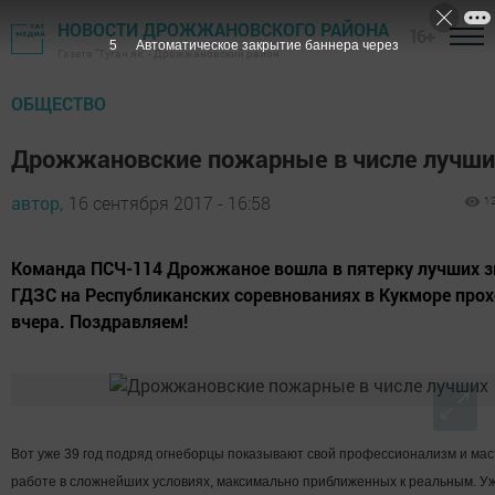
НОВОСТИ ДРОЖЖАНОВСКОГО РАЙОНА
16+
4
Автоматическое закрытие баннера через
Газета "Туган як" - Дрожжановский район
ОБЩЕСТВО
Дрожжановские пожарные в числе лучши
автор,
16 сентября 2017 - 16:58
1
Команда ПСЧ-114 Дрожжаное вошла в пятерку лучших з
ГДЗС на Республиканских соревнованиях в Кукморе про
вчера. Поздравляем!
Вот уже 39 год подряд огнеборцы показывают свой профессионализм и мас
работе в сложнейших условиях, максимально приближенных к реальным. У