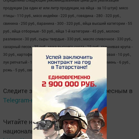
Определены следующие рекомендованные цены для реализации
продукции (за один кг или литр продукции, на яйца - за 10 штук): мясо
птицы - 110 руб., мясо индейки - 220 руб., говядина - 280 - 320 руб.,
свинина - 250 руб., баранина - 300 - 320 руб., яйца высшей категории - 55
руб., яйца отборные - 50 руб., яйца 1-й категории - 45 руб., молоко
разливное - 30 руб., сыры твердые - 330 руб., масло сливочное - 330 руб.,
сахарный песок - 35 руб., мука высшего сорта - 19 руб., гречневая крупа -
30 руб., картофель - 14 руб., морковь - 12 руб., свекла столовая - 10 руб.,
лук репчатый - 15 руб., капуста - 7 руб., пшеница - 7 руб., ячмень - 6 руб.,
рожь - 5 руб., овес - 7 руб., рыба - 180 руб.
Следите за самым важным и интересным в
Telegram-канале
Татмедиа
Читайте новости Татарстана в
национальном мессенджере MАХ: