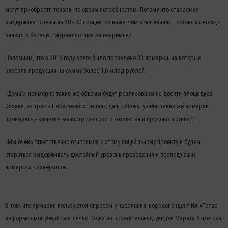
могут приобрести товары по своим потребностям. Потому что стараемся
выдерживать цены на 20 - 30 процентов ниже, чем в магазинах, торговых сетях», -
заявил в беседе с журналистами вице-премьер.
Напомним, что в 2016 году всего было проведено 33 ярмарки, на которые
завезли продукции на сумму более 1,6 млрд рублей.
«Думаю, примерно такие же объемы будут реализованы на десяти площадках
Казани, на трех в Набережных Челнах, да и районы у себя такие же ярмарки
проводят», - заметил министр сельского хозяйства и продовольствия РТ.
«Мы очень ответственно относимся к этому социальному проекту и будем
стараться выдерживать достойный уровень проведения и последующих
ярмарок», - заверил он.
В том, что ярмарки пользуются спросом у населения, корреспондент ИА «Татар-
информ» смог убедиться лично. Одна из посетительниц, увидев Марата Ахметова,