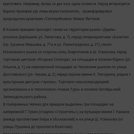
приготовить. Например, балеш за два часа здесь готовится. Народ интересуется.
Варили гороховый суп, очень вкусно получается», - проинформировал
председатель правления «Татпотребсоюза» Махмут Фаттахов.
В Казани ярмарки проходят также на территории рынка «Дерби»
(поселок Дербышки, ул. Липатова, д. 7), перед гипермаркетами «Бахетле»
(пр. Хусаина Ямашева, д. 71а и ул. Ленинградская, д. 27), около
Московского рынка со стороны улиц Энергетиков и Ш. Усманова, перед
торговым центром «Ягодная Слобода»; на площадке в поселке Юдино (ул.
Ильича, д. 1), на парковочной площадке за Чеховским рынком по улице
Достоевского (ул. Чехова, д. 2), перед парком имени К. Тинчурина, рядом с
культурным центром «Чулпан». Торговля сельхозпродукцией
организована и в технополисе «Новая Тура» в поселке Октябрьский
Зеленодольского района.
В Набережных Челнах для ярмарок выделены три площадки: на
набережной Г. Тукая (стадион «Строитель»), на бульваре имени Г. Камала
(между проспектами Мира и Московский) и на улице Ш. Усманова (от
улицы Пушкина до проспекта Вахитова).