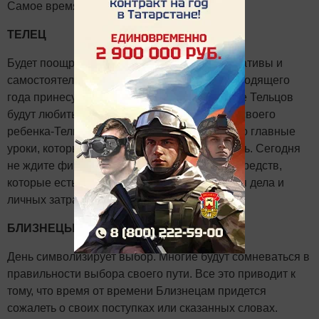
Самое время заняться спортом.
ТЕЛЕЦ
Будет поощряемо любое проявление инициативы и
самостоятельности. Лидерские наработки уходящего
года принесут свои дивиденды: в коллективе Тельцов
будут любить, вырастет их авторитет. Учите своего
ребенка-Тельца не бояться одиночества. Это главные
уроки, которые ему предстоит сейчас усвоить. Сегодня
не ждите финансовых поступлений, но тех средств,
которые есть, будет достаточно для развития дела и
личных затрат.
БЛИЗНЕЦЫ
День символизирует выбор. Многие будут сомневаться в
правильности выбора своего пути. Все это приводит к
тому, что время от времени Близнецам придется
сожалеть о своих поступках или сказанных словах.