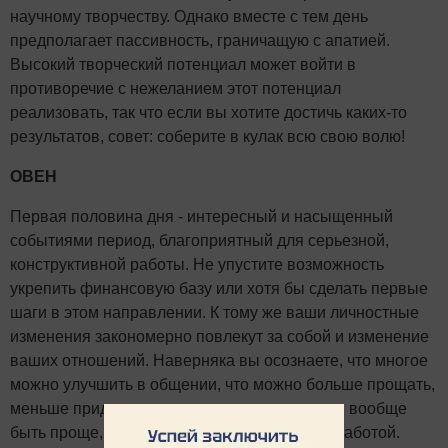
научному творчеству. Однако вместе с тем день
предполагает пассивность, граничащую с апатией.
Высокий творческий потенциал может войти в
противоречие с нежеланием этот потенциал
реализовать, так что если вы хотите достичь каких-то
результатов, совет: соберите в кулак всю свою волю!
ОВЕН
Первая половина дня - интересный и насыщенный
событиями период, благоприятный для серьезной,
конструктивной работы. Не упустите возможность
укрепить финансовую базу или хотя бы сделать первые
шаги в этом направлении. К тому же ваши личностные
изменения закономерно повлекут за собой и изменение
ваших отношений. Наверняка вы осознаете, что многое
можно улучшить в общении, что можно больше прощать,
меньше придираться к словам и поступкам и вообще
быть проще, не заслонять чувства бытом и работой.