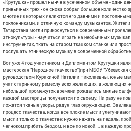
«Крутушка» прошел нынче в усеченном объеме - один де
привычных трех - он снова собрал большое количество з
многие из которых являются его давними и постоянным
поклонниками, и отличную команду музыкантов. Жители 
Татарстана могли прикоснуться к современным проявл
этнокультуры - научиться играть на необычных музыка
инструментах, ткать на старом ткацком станке или прос
послушать этническую музыку в современной обработке
Вот уже 4 год участником и Дипломантом Крутушки явля
мастерская "Народное ткачество"(при МБОУ "Убеевская с
руководством Куракиной Наталии Николаевны, юные м
учат старинному ремеслу всех желающих, а желающих н
небольшой промежуток времени рождались милые салфе
каждой мастерицы получается по своему. Ни разу не по
ложатся тканые узоры, радуя глаз окружающих. Завлека
процесс ткачества, когда все плохие мысли улетучивают
мысли только о ткачестве: нужно нажать на педаль, про
челноком,прибить бердом, и все по новой.... в каждую пр