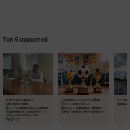
Топ 5 новостей
В ветеринарном
Дрожжановский район
В Татар
объединении
готовится к Дню
грозы и
Дрожжановского района
физкультурника: афиша
подвели итоги работы и
спортивных мероприятий
обсудили планы на
будущее