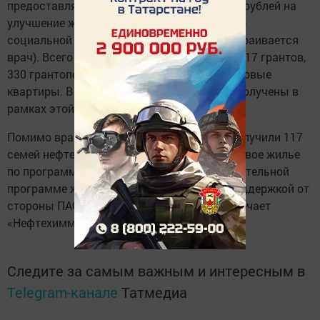
предоставляется грант в размере 500 тыс. рублей на
улучшение жилищных условий (квартира по
социальной ипотеке в районе, где трудоустраивается
врач). Всего с 2014-го по 2017 год выдано 617 грантов,
330 грантополучателей уже выбрали себе новые
квартиры. В том числе 52 квартиры были получены в
рамках этой программы в Нижнекамске.
Помимо врачей, квартиры в новом доме получили 117
семей нефтехимиков. 22 из них получили новое жилье
по программе соципотеки, а 95 - по дополнительной
программе жилищного строительства с поддержкой от
стороны ПАО «Нижнекамскнефтехим», отмечает
«Нефтехиммедиа».
Следите за самым важным и интересным в
Telegram-канале
Татмедиа