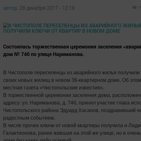
автор,
28 декабря 2017 - 12:19
1
Состоялась торжественная церемония заселения «авари
дом № 74б по улице Нариманова.
В Чистополе переселенцы из аварийного жилья получили 
своих новых жилищ в новом 36-квартирном доме. Об это
местная газета «Чистопольские известия».
В торжественной церемонии заселения дома, расположен
адресу: ул. Нариманова, д. 74б, принял участие глава ис
Чистопольского района Эдуард Хасанов, поздравивший н
радостным событием.
В числе прочих ключи от новой квартиры получила и Лиди
Галактионова, ранее жившая на этой же улице, но в очен
доме без каких-либо условий.