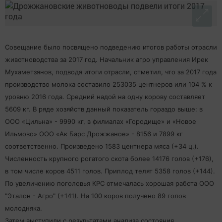
Совещание было посвящено подведению итогов работы отрасли
животноводства за 2017 год. Начальник агро управления Ирек
Мухаметзянов, подводя итоги отрасли, отметил, что за 2017 года
производство молока составило 253035 центнеров или 104 % к
уровню 2016 года. Средний надой на одну корову составляет
5609 кг. В ряде хозяйств данный показатель гораздо выше: в
ООО «Цильна» - 9990 кг, в филиалах «Городище» и «Новое
Ильмово» ООО «Ак Барс Дрожжаное» - 8156 и 7899 кг
соответственно. Произведено 1583 центнера мяса (+34 ц.).
Численность крупного рогатого скота более 14176 голов (+176),
в том числе коров 4511 голов. Приплод телят 5358 голов (+144).
По увеличению поголовья КРС отмечалась хорошая работа ООО
"Эталон - Агро" (+141). На 100 коров получено 89 голов
молодняка.
Затем выступили с результатами анализа состояния