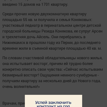
введено 15 домов на 1701 квартиру.
Среди прочих новую двухкомнатную квартиру
площадью 55 кв. м получила и семья Коняковых:
участковый педиатр в перинатальном центре детской
городской больницы Резеда Конякова, ее супруг Арсен
и трехлетняя дочь Айсель. Они перебрались в
Нижнекамск в прошлом году из Перми, до последнего
времени жили в съемной квартире площадью 40 кв. м.
По словам счастливой обладательницы нового жилья,
она испытывает восторг, причем ей трудно более
конкретно описать свои чувства: «Сейчас испытываем
безмерный восторг! Ощущения немного сумбурные -
получаем квартиру за несколько дней до Нового года,
очень волнительно!»
Врачам, прибывшим на работу в Татарстан,