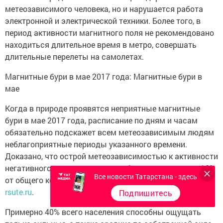
метеозависимого человека, но и нарушается работа
электронной и электрической техники. Более того, в
период активности магнитного поля не рекомендовано
находиться длительное время в метро, совершать
длительные перелеты на самолетах.
Магнитные бури в мае 2017 года: Магнитные бури в
мае
Когда в природе проявятся неприятные магнитные
бури в мае 2017 года, расписание по дням и часам
обязательно подскажет всем метеозависимым людям
неблагоприятные периоды указанного времени.
Доказано, что острой метеозависимостью к активности
негативного явления природы обладают примерно 10%
Все новости Татарстана - здесь
от общего количества людей, стало известно порталу
rsute.ru
.
Подпишитесь
Примерно 40% всего населения способны ощущать