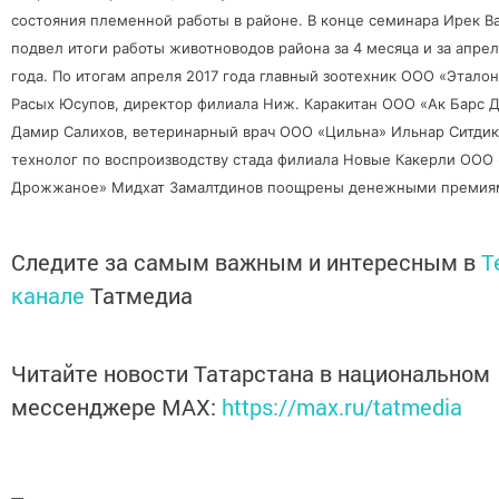
состояния племенной работы в районе. В конце семинара Ирек В
подвел итоги работы животноводов района за 4 месяца и за апре
года. По итогам апреля 2017 года главный зоотехник ООО «Эталон
Расых Юсупов, директор филиала Ниж. Каракитан ООО «Ак Барс
Дамир Салихов, ветеринарный врач ООО «Цильна» Ильнар Ситдик
технолог по воспроизводству стада филиала Новые Какерли ООО 
Дрожжаное» Мидхат Замалтдинов поощрены денежными премия
Следите за самым важным и интересным в
T
канале
Татмедиа
Читайте новости Татарстана в национальном
мессенджере MАХ:
https://max.ru/tatmedia