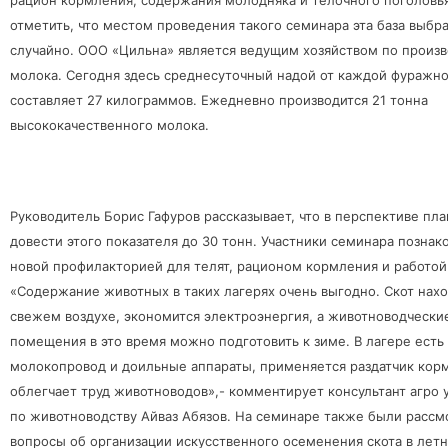
рацион кормления, содержания молодняка и телочного поголовь
отметить, что местом проведения такого семинара эта база выбр
случайно. ООО «Цильна» является ведущим хозяйством по произв
молока. Сегодня здесь среднесуточный надой от каждой фуражн
составляет 27 килограммов. Ежедневно производится 21 тонна
высококачественного молока.
Руководитель Борис Гафуров рассказывает, что в перспективе пл
довести этого показателя до 30 тонн. Участники семинара познак
новой профилакторией для телят, рационом кормления и работой
«Содержание животных в таких лагерях очень выгодно. Скот нахо
свежем воздухе, экономится электроэнергия, а животноводчески
помещения в это время можно подготовить к зиме. В лагере есть
молокопровод и доильные аппараты, применяется раздатчик кор
облегчает труд животноводов»,- комментирует консультант агро 
по животноводству Айваз Абязов. На семинаре также были расс
вопросы об организации искусственного осеменения скота в летн