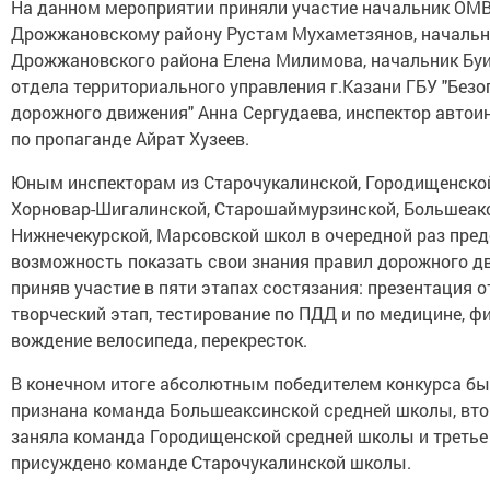
На данном мероприятии приняли участие начальник ОМ
Дрожжановскому району Рустам Мухаметзянов, началь
Дрожжановского района Елена Милимова, начальник Бу
отдела территориального управления г.Казани ГБУ "Без
дорожного движения" Анна Сергудаева, инспектор автои
по пропаганде Айрат Хузеев.
Юным инспекторам из Старочукалинской, Городищенско
Хорновар-Шигалинской, Старошаймурзинской, Большеак
Нижнечекурской, Марсовской школ в очередной раз пре
возможность показать свои знания правил дорожного д
приняв участие в пяти этапах состязания: презентация о
творческий этап, тестирование по ПДД и по медицине, ф
вождение велосипеда, перекресток.
В конечном итоге абсолютным победителем конкурса б
признана команда Большеаксинской средней школы, вто
заняла команда Городищенской средней школы и третье
присуждено команде Старочукалинской школы.