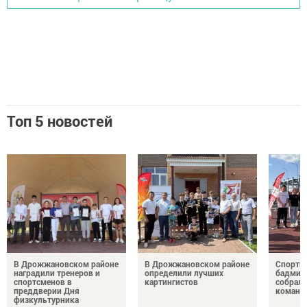
Топ 5 новостей
В Дрожжановском районе
В Дрожжановском районе
Спортив
наградили тренеров и
определили лучших
бадминт
спортсменов в
картингистов
собрали
преддверии Дня
команд
физкультурника