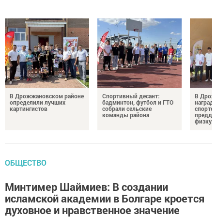
В Дрожжановском районе
Спортивный десант:
В Дрож
определили лучших
бадминтон, футбол и ГТО
награди
картингистов
собрали сельские
спортсм
команды района
преддв
физкул
ОБЩЕСТВО
Минтимер Шаймиев: В создании
исламской академии в Болгаре кроется
духовное и нравственное значение