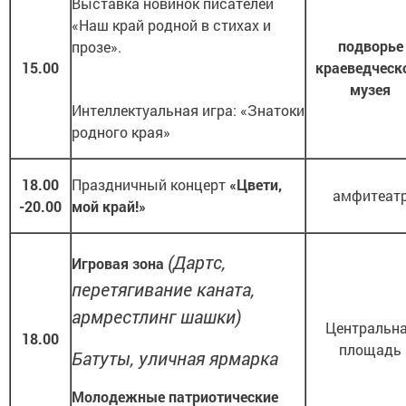
Выставка новинок писателей
«Наш край родной в стихах и
подворье
прозе».
15.00
краеведческ
музея
Интеллектуальная игра: «Знатоки
родного края»
18.00
Праздничный концерт
«Цвети,
амфитеат
-20.00
мой край!»
(Дартс,
Игровая зона
перетягивание каната,
армрестлинг шашки)
Центральн
18.00
площадь
Батуты, уличная ярмарка
Молодежные патриотические