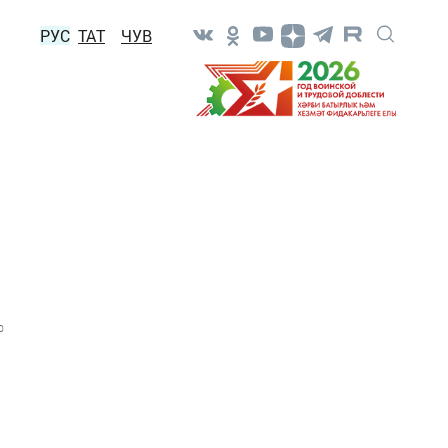
РУС
ТАТ
ЧУВ
0