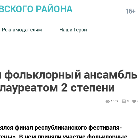
СКОГО РАЙОНА
16+
Рекламодателям
Наши Герои
 фольклорный ансамбль
лауреатом 2 степени
1409
0
ялся финал республиканского фестиваля-
 уены». В нем приняли участие фольклорные