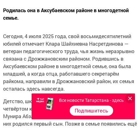
Родилась она в Аксубаевском районе в многодетной
семье.
Сегодня, 4 июля 2025 года, свой восьмидесятилетний
юбилей отмечает Клара Шайхиевна Насретдинова —
ветеран педагогического труда, чья жизнь неразрывно
связана с Дрожжановским районом. Родившись в
Аксубаевском районе в многодетной семье, она была
младшей, а когда отца, работавшего секретарём
райкома, направили в Дрожжановский район, их семья
осталась здесь навсегда.
Все новости Татарстана - здесь
Детство, школа — всё это прошло здесь же. На
четвёртом курсе института она вышла замуж за
Подпишитесь
Мунира Абзаловича Насретдинова, а на пятом курсе у
них родился первый сын. Позже в семье появились ещё
двое детей. Вся их жизнь прошла на глазах у жителей
района, а трудовая деятельность — в стенах школы,