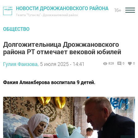
НОВОСТИ ДРОЖЖАНОВСКОГО РАЙОНА
16+
Газета "Туган як" - Дрожжановский район
ОБЩЕСТВО
Долгожительница Дрожжановского
района РТ отмечает вековой юбилей
Гулия Фаизова,
5 июля 2025 - 14:41
828
0
0
Факия Алиакберова воспитала 9 детей.