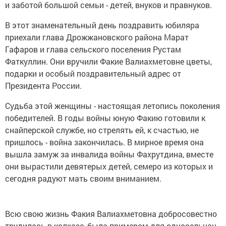
и заботой большой семьи - детей, внуков и правнуков.
В этот знаменательный день поздравить юбиляра
приехали глава Дрожжановского района Марат
Гафаров и глава сельского поселения Рустам
Фаткуллин. Они вручили Факие Валиахметовне цветы,
подарки и особый поздравительный адрес от
Президента России.
Судьба этой женщины - настоящая летопись поколения
победителей. В годы войны юную Факию готовили к
снайперской службе, но стрелять ей, к счастью, не
пришлось - война закончилась. В мирное время она
вышла замуж за инвалида войны Фахрутдина, вместе
они вырастили девятерых детей, семеро из которых и
сегодня радуют мать своим вниманием.
Всю свою жизнь Факия Валиахметовна добросовестно
трудилась в колхозе, была примером для односельчан