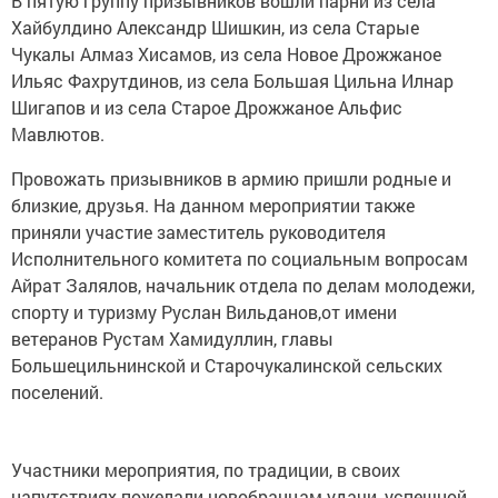
В пятую группу призывников вошли парни из села
Хайбулдино Александр Шишкин, из села Старые
Чукалы Алмаз Хисамов, из села Новое Дрожжаное
Ильяс Фахрутдинов, из села Большая Цильна Илнар
Шигапов и из села Старое Дрожжаное Альфис
Мавлютов.
Провожать призывников в армию пришли родные и
близкие, друзья. На данном мероприятии также
приняли участие заместитель руководителя
Исполнительного комитета по социальным вопросам
Айрат Залялов, начальник отдела по делам молодежи,
спорту и туризму Руслан Вильданов,от имени
ветеранов Рустам Хамидуллин, главы
Большецильнинской и Старочукалинской сельских
поселений.
Участники мероприятия, по традиции, в своих
напутствиях пожелали новобранцам удачи, успешной