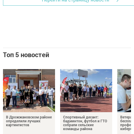
Топ 5 новостей
В Дрожжановском районе
Спортивный десант:
Ветера
определили лучших
бадминтон, футбол и ГТО
бесплат
картингистов
собрали сельские
профес
команды района
киберб