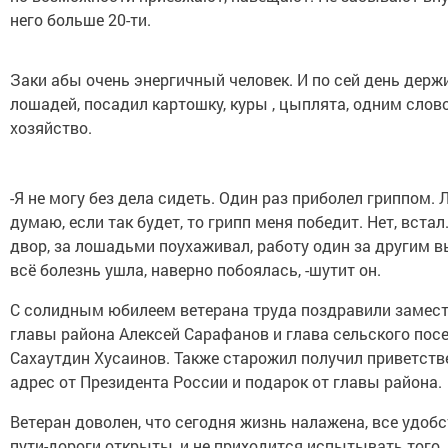
него больше 20-ти.
Заки абы очень энергичный человек. И по сей день держ
лошадей, посадил картошку, куры , цыплята, одним слов
хозяйство.
-Я не могу без дела сидеть. Один раз приболел гриппом. 
думаю, если так будет, то грипп меня победит. Нет, вста
двор, за лошадьми поухаживал, работу один за другим 
всё болезнь ушла, наверно побоялась, -шутит он.
С солидным юбилеем ветерана труда поздравили замес
главы района Алексей Сарафанов и глава сельского пос
Сахаутдин Хусаинов. Также старожил получил приветст
адрес от Президента России и подарок от главы района.
Ветеран доволен, что сегодня жизнь налажена, все удобс
пути-дороги открыты, и не приходится испытывать того,