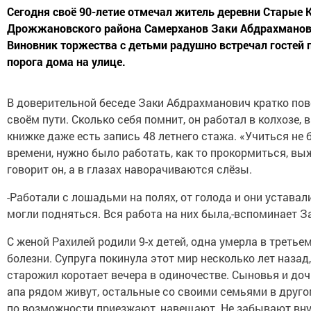
Сегодня своё 90-летие отмечал житель деревни Старые 
Дрожжановского района Самерханов Заки Абдрахманов
Виновник торжества с детьми радушно встречал гостей 
порога дома на улице.
В доверительной беседе Заки Абдрахманович кратко пов
своём пути. Сколько себя помнит, он работал в колхозе, 
книжке даже есть запись 48 летнего стажа. «Учиться не
времени, нужно было работать, как то прокормиться, вы
говорит он, а в глазах наворачиваются слёзы.
-Работали с лошадьми на полях, от голода и они уставали
могли подняться. Вся работа на них была,-вспоминает З
С женой Рахилей родили 9-х детей, одна умерла в третьем
болезни. Супруга покинула этот мир несколько лет назад,
старожил коротает вечера в одиночестве. Сыновья и до
апа рядом живут, остальные со своими семьями в друго
по возможности приезжают, навещают. Не забывают внук