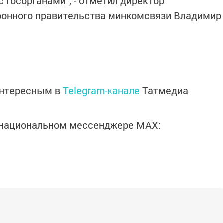
 госорганами", - отметил директор
ронного правительства минкомсвязи Владимир
интересным в
Telegram-канале
Татмедиа
в национальном мессенджере MАХ: