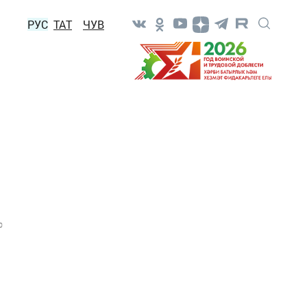
РУС
ТАТ
ЧУВ
0