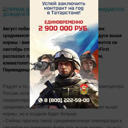
Август побаловал теплом жителей республики:
среднемесячная температура была на 3 градуса выше
нормы - вместо 18 поднималась до 21. Окажется ли
сентябрь столь же погожим, изданию KazanFirst
рассказал профессор кафедры метеорологии,
климатологии и экологии атмосферы Юрий
Переведенцев.
Радует и то, что вероятностный прогноз Гидрометцентра
России, который был сделан в мае, немного
скорректировался. Тогда речь шла о том, что
среднемесячная температура в сентябре будет выше
нормы, но и осадков будет больше.
- Сейчас прогноз такой: среднемесячная температура в
сентябре по-прежнему будет чуть выше нормы - то есть