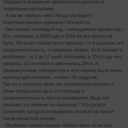
Ожидается вторжение арктического циклона на
территорию республики.
- А как же «бабье» лето? Когда оно будет? -
поинтересовалась журналист KazanFirst.
- Оно бывает на каждый год, - «обнадежил» профессор. -
Вот, например, в 2000 году и 2016-ом его просто не
было. Но когда «бабье лето» приходит, то в среднем, его
продолжительность - в пределах недели. Хотя бывают и
колебания - от 2 до 17 дней. Например, в 2015 году оно
началось 13 сентября и закончилось 29-го. И
среднесуточная температура в этот период была очень
высокая для сентября - «плюс» 18 градусов.
Так что у «бабьего лета» нет никакого расписания, и
точно предсказать даты его прихода и
продолжительность просто невозможно. Ведь что
означает это явление по-научному? Это сухая и
солнечная погода в антициклоне, которая наступает
после ненастной погоды.
- Особенно теплым бывает «бабье лето», если этот