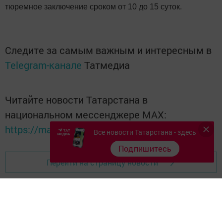
тюремное заключение сроком от 10 до 15 суток.
Следите за самым важным и интересным в
Telegram-канале
Татмедиа
Читайте новости Татарстана в
национальном мессенджере MАХ:
https://max.ru/tatmedia
Все новости Татарстана - здесь
Подпишитесь
Перейти на страницу новости