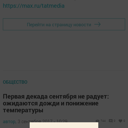
https://max.ru/tatmedia
Перейти на страницу новости
ОБЩЕСТВО
Первая декада сентября не радует:
ожидаются дожди и понижение
температуры
автор,
3 сентября 2017 - 10:29
744
0
0