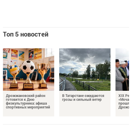
Топ 5 новостей
Дрожжановский район
В Татарстане ожидаются
XIX Рел
готовится к Дню
грозы и сильный ветер
«Мочале
физкультурника: афиша
прошли
спортивных мероприятий
Дрожжа