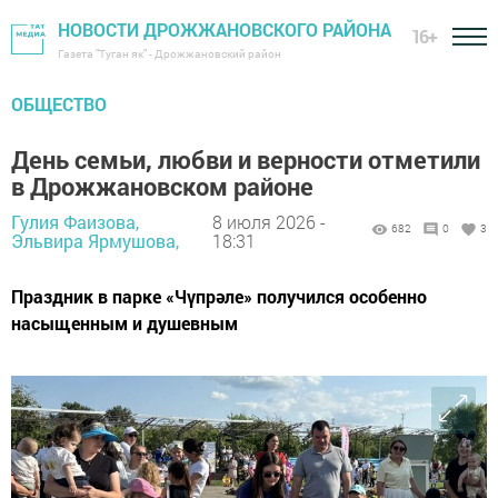
НОВОСТИ ДРОЖЖАНОВСКОГО РАЙОНА
16+
Газета "Туган як" - Дрожжановский район
ОБЩЕСТВО
День семьи, любви и верности отметили
в Дрожжановском районе
Гулия Фаизова,
8 июля 2026 -
682
0
3
Эльвира Ярмушова,
18:31
Праздник в парке «Чүпрәле» получился особенно
насыщенным и душевным