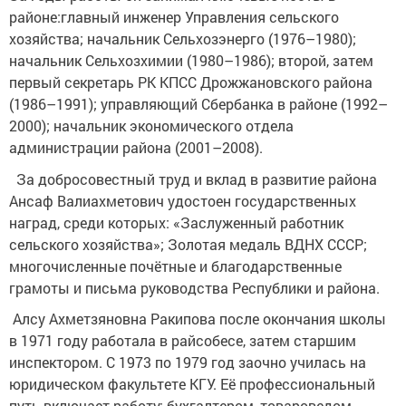
районе:главный инженер Управления сельского
хозяйства; начальник Сельхозэнерго (1976–1980);
начальник Сельхозхимии (1980–1986); второй, затем
первый секретарь РК КПСС Дрожжановского района
(1986–1991); управляющий Сбербанка в районе (1992–
2000); начальник экономического отдела
администрации района (2001–2008).
За добросовестный труд и вклад в развитие района
Ансаф Валиахметович удостоен государственных
наград, среди которых: «Заслуженный работник
сельского хозяйства»; Золотая медаль ВДНХ СССР;
многочисленные почётные и благодарственные
грамоты и письма руководства Республики и района.
Алсу Ахметзяновна Ракипова после окончания школы
в 1971 году работала в райсобесе, затем старшим
инспектором. С 1973 по 1979 год заочно училась на
юридическом факультете КГУ. Её профессиональный
путь включает работу: бухгалтером, товароведом,