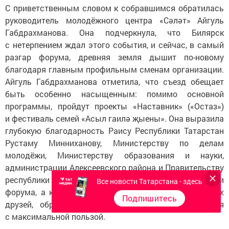
С приветственным словом к собравшимся обратилась
руководитель молодёжного центра «Сәләт» Айгуль
Габдрахманова. Она подчеркнула, что Билярск
с нетерпением ждал этого события, и сейчас, в самый
разгар форума, древняя земля дышит по-новому
благодаря главным профильным сменам организации.
Айгуль Габдрахманова отметила, что съезд обещает
быть особенно насыщенным: помимо основной
программы, пройдут проекты «Наставник» («Остаз»)
и фестиваль семей «Асыл гаилә җыены». Она выразила
глубокую благодарность Раису Республики Татарстан
Рустаму Минниханову, Министерству по делам
молодёжи, Министерству образования и науки,
администрации Алексеевского района и Правительству
республики за всестороннюю поддержку в организации
Все новости Татарстана - здесь
форума, а каждому участнику пожелала найти новых
Подпишитесь
друзей, обрести ценные знания и провести время
с максимальной пользой.