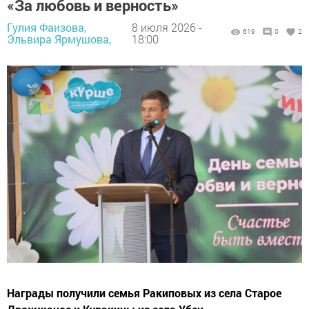
«За любовь и верность»
Гулия Фаизова,
8 июля 2026 -
619
0
2
Эльвира Ярмушова,
18:00
Награды получили семья Ракиповых из села Старое