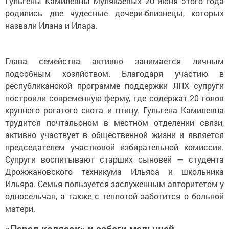
Гульгены Камилевны Мулякаевых 20 июня этого года
родились две чудесные дочери-близнецы, которых
назвали Илана и Илара.
Глава семейства активно занимается личным
подсобным хозяйством. Благодаря участию в
республиканской программе поддержки ЛПХ супруги
построили современную ферму, где содержат 20 голов
крупного рогатого скота и птицу. Гульгена Камилевна
трудится почтальоном в местном отделении связи,
активно участвует в общественной жизни и является
председателем участковой избирательной комиссии.
Супруги воспитывают старших сыновей — студента
Дрожжановского техникума Ильяса и школьника
Ильяра. Семья пользуется заслуженным авторитетом у
односельчан, а также с теплотой заботится о больной
матери.
«Парад колясок» и забеги малышей