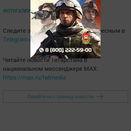
ФОТОГАЛЕРЕЯ
Следите за самым важным и интересным в
Telegram-канале
Татмедиа
Читайте новости Татарстана в
национальном мессенджере MАХ:
https://max.ru/tatmedia
Перейти на страницу новости