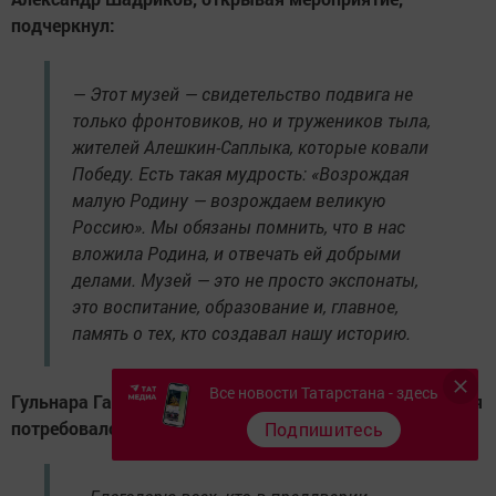
подчеркнул:
— Этот музей — свидетельство подвига не
только фронтовиков, но и тружеников тыла,
жителей Алешкин-Саплыка, которые ковали
Победу. Есть такая мудрость: «Возрождая
малую Родину — возрождаем великую
Россию». Мы обязаны помнить, что в нас
вложила Родина, и отвечать ей добрыми
делами. Музей — это не просто экспонаты,
это воспитание, образование и, главное,
память о тех, кто создавал нашу историю.
Все новости Татарстана - здесь
Гульнара Габдрахманова отметила, что создание музея
потребовало огромных усилий, но результат бесценен:
Подпишитесь