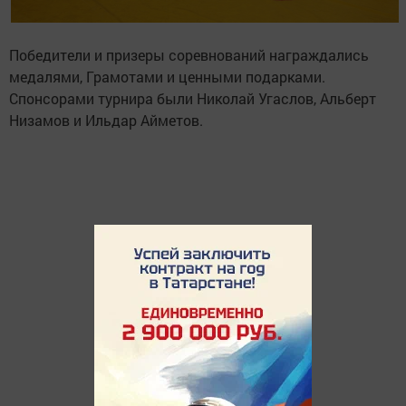
Победители и призеры соревнований награждались
медалями, Грамотами и ценными подарками.
Спонсорами турнира были Николай Угаслов, Альберт
Низамов и Ильдар Айметов.