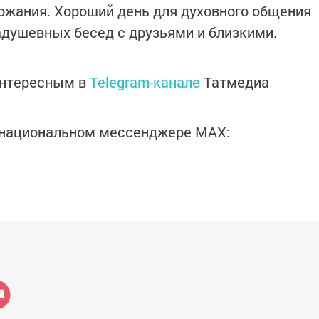
ржания. Хороший день для духовного общения
адушевных бесед с друзьями и близкими.
интересным в
Telegram-канале
Татмедиа
в национальном мессенджере MАХ: