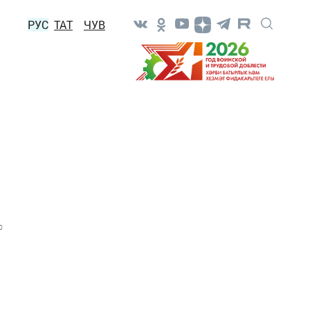
РУС
ТАТ
ЧУВ
0