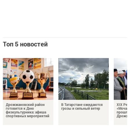
Топ 5 новостей
Дрожжановский район
В Татарстане ожидаются
XIX Рел
готовится к Дню
грозы и сильный ветер
«Мочале
физкультурника: афиша
прошли
спортивных мероприятий
Дрожжа