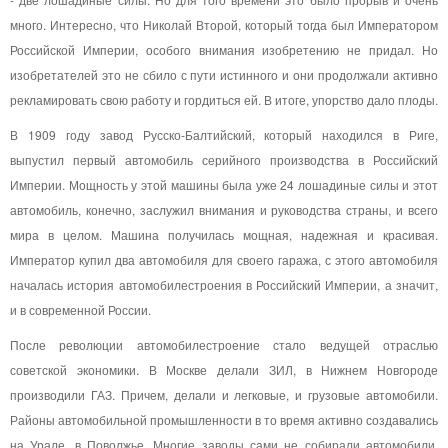
много. Интересно, что Николай Второй, который тогда был Императором
Российской Империи, особого внимания изобретению не придал. Но
изобретателей это не сбило с пути истинного и они продолжали активно
рекламировать свою работу и гордиться ей. В итоге, упорство дало плоды.
В 1909 году завод Русско-Балтийский, который находился в Риге,
выпустил первый автомобиль серийного производства в Российский
Империи. Мощность у этой машины была уже 24 лошадиные силы и этот
автомобиль, конечно, заслужил внимания и руководства страны, и всего
мира в целом. Машина получилась мощная, надежная и красивая.
Император купил два автомобиля для своего гаража, с этого автомобиля
началась история автомобилестроения в Российский Империи, а значит,
и в современной России.
После революции автомобилестроение стало ведущей отраслью
советской экономики. В Москве делали ЗИЛ, в Нижнем Новгороде
производили ГАЗ. Причем, делали и легковые, и грузовые автомобили.
Районы автомобильной промышленности в то время активно создавались
на Урале, в Поволжье. Многие заводы сами не собирали автомобили,