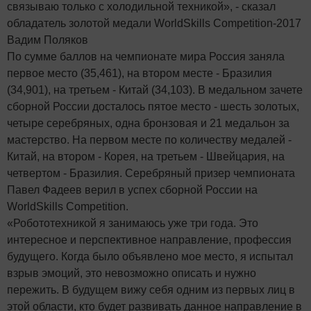
связываю только с холодильной техникой», - сказал
обладатель золотой медали WorldSkills Competition-2017
Вадим Поляков
По сумме баллов на чемпионате мира Россия заняла
первое место (35,461), на втором месте - Бразилия
(34,901), на третьем - Китай (34,103). В медальном зачете
сборной России досталось пятое место - шесть золотых,
четыре серебряных, одна бронзовая и 21 медальон за
мастерство. На первом месте по количеству медалей -
Китай, на втором - Корея, на третьем - Швейцария, на
четвертом - Бразилия. Серебряный призер чемпионата
Павел Фадеев верил в успех сборной России на
WorldSkills Competition.
«Робототехникой я занимаюсь уже три года. Это
интересное и перспективное направление, профессия
будущего. Когда было объявлено мое место, я испытал
взрыв эмоций, это невозможно описать и нужно
пережить. В будущем вижу себя одним из первых лиц в
этой области, кто будет развивать данное направление в