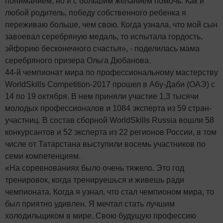
пониманием, но и с большим желанием помочь. Как и
любой родитель, победу собственного ребенка я
переживаю больше, чем свою. Когда узнала, что мой сын
завоевал серебряную медаль, то испытала гордость,
эйфорию бесконечного счастья», - поделилась мама
серебряного призера Ольга Дюбанова.
44-й чемпионат мира по профессиональному мастерству
WorldSkills Competition-2017 прошел в Абу-Даби (ОАЭ) с
14 по 19 октября. В нем приняли участие 1,3 тысячи
молодых профессионалов и 1084 эксперта из 59 стран-
участниц. В состав сборной WorldSkills Russia вошли 58
конкурсантов и 52 эксперта из 22 регионов России, в том
числе от Татарстана выступили восемь участников по
семи компетенциям.
«На соревнованиях было очень тяжело. Это год
тренировок, когда тренируешься и живешь ради
чемпионата. Когда я узнал, что стал чемпионом мира, то
был приятно удивлен. Я мечтал стать лучшим
холодильщиком в мире. Свою будущую профессию