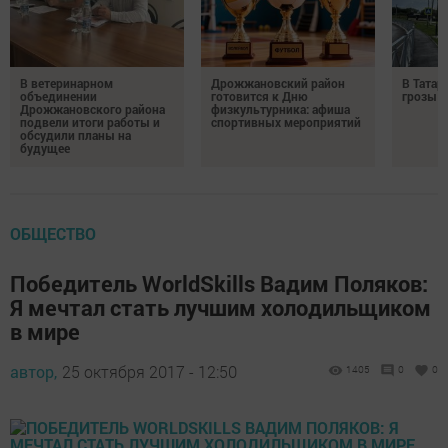
В ветеринарном
Дрожжановский район
В Татар
объединении
готовится к Дню
грозы и
Дрожжановского района
физкультурника: афиша
подвели итоги работы и
спортивных мероприятий
обсудили планы на
будущее
ОБЩЕСТВО
Победитель WorldSkills Вадим Поляков:
Я мечтал стать лучшим холодильщиком
в мире
автор,
25 октября 2017 - 12:50
1405
0
0