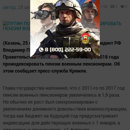
автор,
25 октября 2017 - 12:55
1126
0
0
(Казань, 25 октября, «Татар-информ»). Президент РФ
Владимир Путин на совещании с членами
Правительства России поручил с 1 января 2018 года
проиндексировать пенсии военным пенсионерам. Об
этом сообщает пресс-служба Кремля.
Глава государства напомнил, что с 2011-го по 2017 год
пенсии военных пенсионеров увеличились в 1,9 раза.
Но обычно их рост был синхронизирован с
увеличением денежного довольствия военнослужащим,
тогда как бюджет на будущий год предусматривает
индексацию для действующих военных с 1 января, а
для военных пенсионеров - с1 февраля.