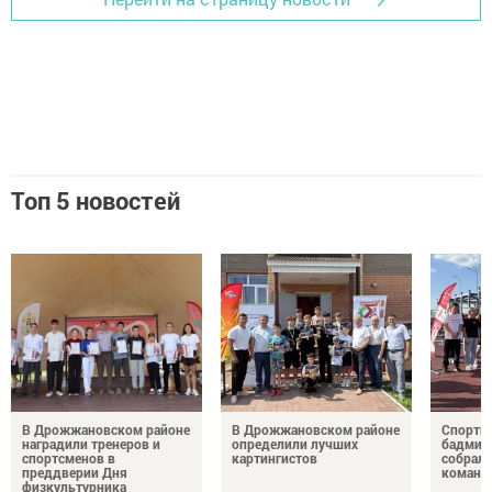
Топ 5 новостей
В Дрожжановском районе
В Дрожжановском районе
Спортив
наградили тренеров и
определили лучших
бадминт
спортсменов в
картингистов
собрали
преддверии Дня
команд
физкультурника