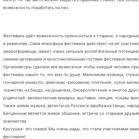
возможность поработать на них.
Фестиваль даёт возможность прикоснуться к старине, к народны
и ремеслам. Сама атмосфера фестиваля действует на её участник
умиротворяюще, имеет очень сильный воспитательный потенциал
самими активными и многочисленными гостями фестиваля являют
Организаторы сделали все возможное чтобы каждый человек пр
фестиваль нашел то, что ему по душе. Мальчикам-кузница, стрель
гончарное ремесло; девочкам -рисование, плетение, сухое валян
ткачество на бердо, на дощечках, бисероплетение и многое друг
родителей- великолепная ярмарка, выставки, лекции. показы фил
также живая музыка, артисты из России и зарубежья,танцы, наро
Бесценным является живое общение, встречи со старыми друзья
знакомства.
Крутушка- это сказка! Мы очень рады, что стали участниками зам
фестиваля!