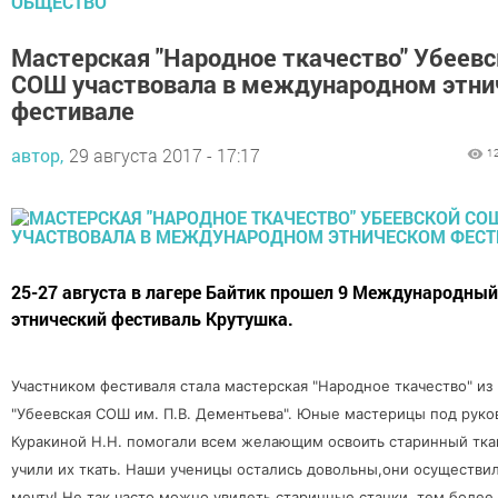
ОБЩЕСТВО
Мастерская "Народное ткачество" Убеевс
СОШ участвовала в международном этни
фестивале
автор,
29 августа 2017 - 17:17
1
25-27 августа в лагере Байтик прошел 9 Международный
этнический фестиваль Крутушка.
Участником фестиваля стала мастерская "Народное ткачество" и
"Убеевская СОШ им. П.В. Дементьева". Юные мастерицы под рук
Куракиной Н.Н. помогали всем желающим освоить старинный тка
учили их ткать.
Наши ученицы остались довольны,они осуществи
мечту! Не так часто можно увидеть старинные станки, тем более