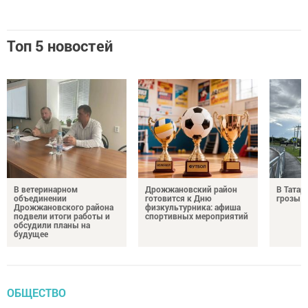
Топ 5 новостей
В ветеринарном
Дрожжановский район
В Татар
объединении
готовится к Дню
грозы и
Дрожжановского района
физкультурника: афиша
подвели итоги работы и
спортивных мероприятий
обсудили планы на
будущее
ОБЩЕСТВО