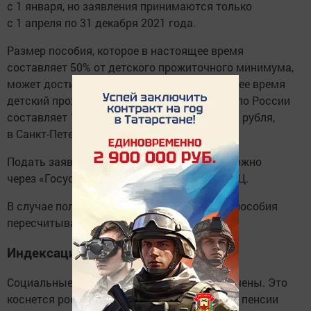
с 1 января, но заявления принимаются только
с 1 апреля по 31 декабря 2021 года.
Размер пособия, которое в настоящее время
составляет 50% от детского прожиточного минимума,
может достигнуть и 75%, и 100%. В настоящее время
детский прожиточный минимум в среднем по России
составляет 11 303 рубля, в Москве — 15 582 рубля,
в Санкт-Петербурге — 11 360,10 рубля.
Подать заявление на повышение выплат можно
через «Госуслуги» или при обращении в МФЦ.
В случае положительного решения размер пособия
пересчитывается с января 2021 года.
Индексация пенсий
Социальные пенсии с 1 апреля будут увеличены. Это
коснется российских граждан, получающих пенсии