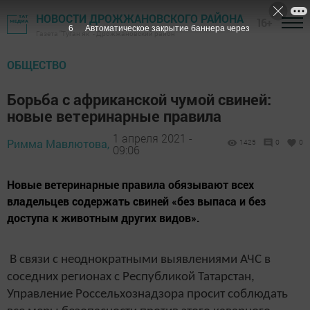
НОВОСТИ ДРОЖЖАНОВСКОГО РАЙОНА
16+
5
Автоматическое закрытие баннера через
Газета "Туган як" - Дрожжановский район
ОБЩЕСТВО
Борьба с африканской чумой свиней:
новые ветеринарные правила
1 апреля 2021 -
Римма Мавлютова,
1425
0
0
09:06
Новые ветеринарные правила обязывают всех
владельцев содержать свиней «без выпаса и без
доступа к животным других видов».
В связи с неоднократными выявлениями АЧС в
соседних регионах с Республикой Татарстан,
Управление Россельхознадзора просит соблюдать