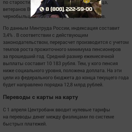
по старости, инвалидности, потере кормильца,
ветеранов ВОВ, блокадников Ленинграда,
чернобыльцев и военнослужащих-инвалидов.
По данным Минтруда России, индексация составит
3,4% . В соответствии с действующим
законодательством, перерасчет производится с учетом
темпов роста прожиточного минимума пенсионеров
за прошедший год. Средний размер ежемесячной
выплаты составит 10 183 рубля. Тем, у кого пенсия
ниже социального уровня, положена доплата. На эти
цели из федерального бюджета до конца текущего года
будет направлено порядка 12,8 млрд рублей.
Переводы с карты на карту
С 1 апреля Центробанк вводит нулевые тарифы
на переводы денег между физлицами по системе
быстрых платежей.