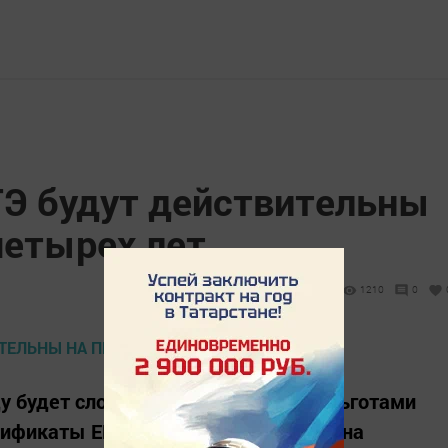
Э будут действительны
четырех лет
1210
0
у будет сложнее воспользоваться льготами
ртификаты ЕГЭ будут действительны на