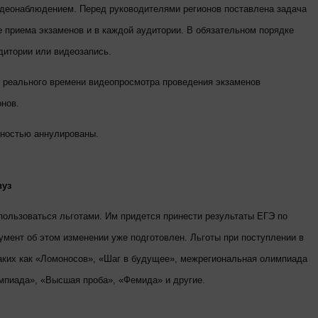
деонаблюдением. Перед руководителями регионов поставлена задача
 приема экзаменов и в каждой аудитории. В обязательном порядке
дитории или видеозапись.
е реального времени видеопросмотра проведения экзаменов
нов.
лностью аннулированы.
вуз
пользоваться льготами. Им придется принести результаты ЕГЭ по
мент об этом изменении уже подготовлен. Льготы при поступлении в
таких как «Ломоносов», «Шаг в будущее», межрегиональная олимпиада
пиада», «Высшая проба», «Фемида» и другие.