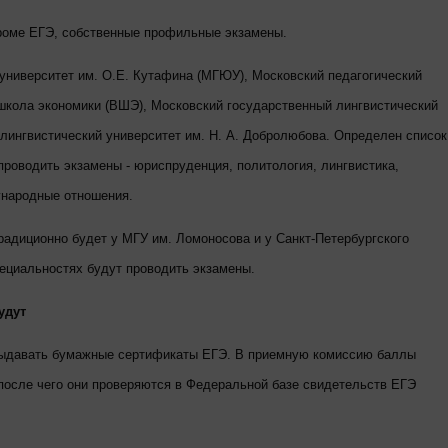
кроме ЕГЭ, собственные профильные экзамены.
университет им. О.Е. Кутафина (МГЮУ), Московский педагогический
школа экономики (ВШЭ), Московский государственный лингвистический
лингвистический университет им. Н. А. Добролюбова. Определен список
проводить экзамены - юриспруденция, политология, лингвистика,
ународные отношения.
радиционно будет у МГУ им. Ломоносова и у Санкт-Петербургского
пециальностях будут проводить экзамены.
удут
 выдавать бумажные сертификаты ЕГЭ. В приемную комиссию баллы
после чего они проверяются в Федеральной базе свидетельств ЕГЭ