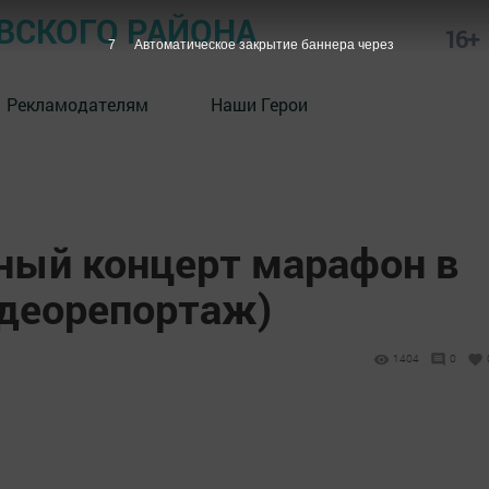
СКОГО РАЙОНА
16+
6
Автоматическое закрытие баннера через
Рекламодателям
Наши Герои
ный концерт марафон в
деорепортаж)
1404
0