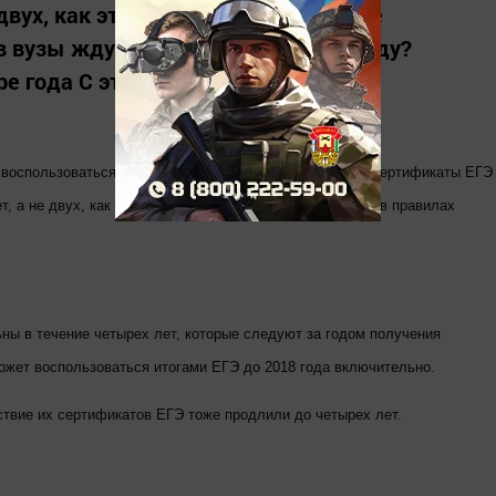
двух, как это было ранее. Какие еще
в вузы ждут абитуриентов в этом году?
 года С этого года результаты...
 воспользоваться льготами при поступлении в вузы. А сертификаты ЕГЭ
, а не двух, как это было ранее. Какие еще новшества в правилах
ьны в течение четырех лет, которые следуют за годом получения
может воспользоваться итогами ЕГЭ до 2018 года включительно.
йствие их сертификатов ЕГЭ тоже продлили до четырех лет.