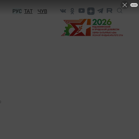
РУС
ТАТ
ЧУВ
0