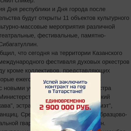
снил спикер.
ия Дня республики и Дня города после
ельства будут открыты 11 объектов культурного
ультурно-массовые мероприятия различной
 театральные, фестивальные, памятно-
Сибагатуллин.
бщил, что сегодня на территории Казанского
 международного фестиваля духовых оркестров
ду кроме коллективов, представляющих
орые ежегодно принимают участие в
с новыми участниками. Это три оркестра
 Министерства обороны РФ, ульяновский
ава", эстрадно-духовой оркестр "Элмэт",
анщиц. Среди зарубежных гостей - образцово-
альной гвардии Республики Казахстан.