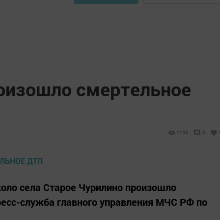
роизошло смертельное
1130
0
коло села Старое Чурилино произошло
есс-служба главного управления МЧС РФ по