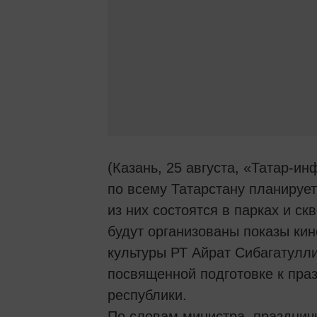
(Казань, 25 августа, «Татар-ин
по всему Татарстану планируе
из них состоятся в парках и с
будут организованы показы ки
культуры РТ Айрат Сибагатулл
посвященной подготовке к пра
республики.
По словам министра, празднич