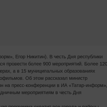
форм», Егор Никитин). В честь Дня республики
тся провести более 900 мероприятий. Более 12
кверах, а в 15 муниципальных образованиях
нофильмов. Об этом рассказал министр
ин на пресс-конференции в ИА «Татар-информ»
здничным мероприятиям в честь Дня
ная программа охватит все города и районы