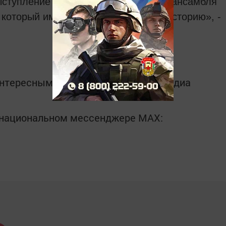
ступление оркестра Стамбульского ансамбля
 который имеет давнюю и славную историю», -
интересным в
Telegram-канале
Татмедиа
в национальном мессенджере MАХ: