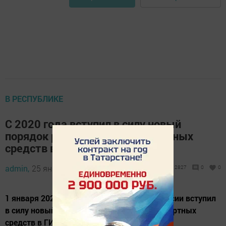
В РЕСПУБЛИКЕ
С 2020 года вступил в силу новый
порядок регистрации транспортных
средств в ГИБДД
admin,
25 января 2020 - 20:20
2827
0
0
1 января 2020 года на всей территории России вступил
в силу новый порядок регистрации транспортных
средств в ГИБДД.