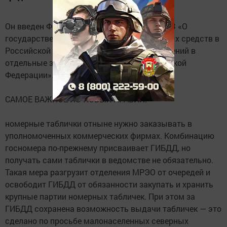
Он введен Федеральным законом № 283-ФЗ «О
государственной регистрации транспортных средств в
Российской Федерации и о внесении изменений в
отдельные законодательные акты Российской
Федерации».
САМОЕ ВАЖНОЕ ИЗ НОВЫХ ПРАВИЛ:
номерные таблички отныне нужно заказывать в
уполномоченных коммерческих фирмах. Комбинацию
госномера по-прежнему присваивает ГИБДД, но
получать сами таблички в ведомстве не обязательно.
Такая мера разгрузит отделения МРЭО от очередей и
освободит ГИБДД от обязанности закупать и хранить
крупные партии номерных табличек. При этом за
ГИБДД сохранена возможность выдачи табличек — это
сделано по просьбе малонаселенных северных