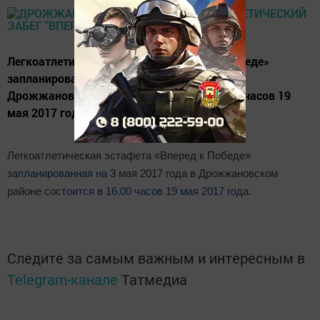
Легкоатлетическая эстафета «Вперед к Победе»
запланированная на 3 мая 2017 года в
Дрожжановском районе состоится в 16.00 часов 19
мая 2017 года.
Легкоатлетическая эстафета «Вперед к Победе»
запланированная
на
3 мая 2017 года в Дрожжановском
районе
состоится в 16.00 часов 19 мая 2017 года.
Следите за самым важным и интересным в
Telegram-канале
Татмедиа