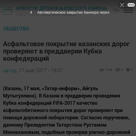
НОВОСТИ ДРОЖЖАНОВСКОГО РАЙОНА
16+
3
Автоматическое закрытие баннера через
Газета "Туган як" - Дрожжановский район
ОБЩЕСТВО
Асфальтовое покрытие казанских дорог
проверяют в преддверии Кубка
конфедераций
автор,
17 мая 2017 - 18:07
1248
0
0
(Казань, 17 мая, «Татар-информ», Айгуль
Мутыгуллина). В Казани в преддверии проведения
Кубка конфедераций FIFA-2017 качество
асфальтобетонного покрытия дорог проверяют при
помощи дорожной лаборатории. Согласно поручению,
данному Президентом Татарстана Рустамом
Миннихановым, подобные проверки улично-дорожной