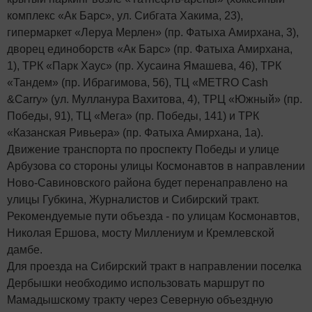
комплекс «Ак Барс», ул. Сибгата Хакима, 23),
гипермаркет «Леруа Мерлен» (пр. Фатыха Амирхана, 3),
дворец единоборств «Ак Барс» (пр. Фатыха Амирхана,
1), ТРК «Парк Хаус» (пр. Хусаина Ямашева, 46), ТРК
«Тандем» (пр. Ибрагимова, 56), ТЦ «METRO Cash
&Carry» (ул. Мулланура Вахитова, 4), ТРЦ «Южный» (пр.
Победы, 91), ТЦ «Мега» (пр. Победы, 141) и ТРК
«Казанская Ривьера» (пр. Фатыха Амирхана, 1а).
Движение транспорта по проспекту Победы и улице
Арбузова со стороны улицы Космонавтов в направлении
Ново-Савиновского района будет перенаправлено на
улицы Губкина, Журналистов и Сибирский тракт.
Рекомендуемые пути объезда - по улицам Космонавтов,
Николая Ершова, мосту Миллениум и Кремлевской
дамбе.
Для проезда на Сибирский тракт в направлении поселка
Дербышки необходимо использовать маршрут по
Мамадышскому тракту через Северную объездную