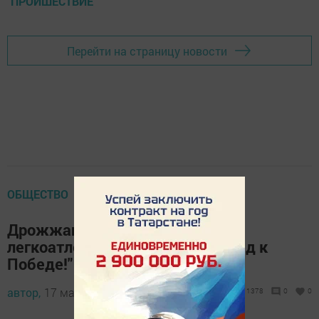
ПРОИШЕСТВИЕ
Перейти на страницу новости
ОБЩЕСТВО
Дрожжановцы выйдут на
легкоатлетический забег "Вперед к
Победе!"
автор,
17 мая 2017 - 10:02
1378
0
0