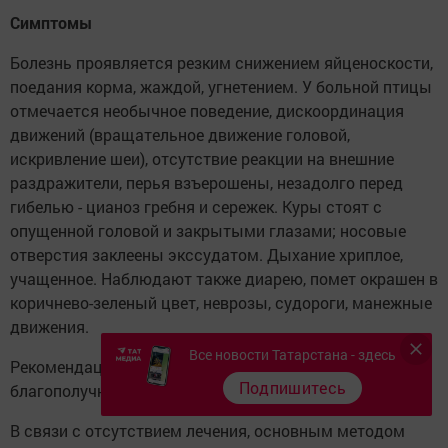
Симптомы
Болезнь проявляется резким снижением яйценоскости,
поедания корма, жаждой, угнетением. У больной птицы
отмечается необычное поведение, дискоординация
движений (вращательное движение головой,
искривление шеи), отсутствие реакции на внешние
раздражители, перья взъерошены, незадолго перед
гибелью - цианоз гребня и сережек. Куры стоят с
опущенной головой и закрытыми глазами; носовые
отверстия заклеены экссудатом. Дыхание хриплое,
учащенное. Наблюдают также диарею, помет окрашен в
коричнево-зеленый цвет, неврозы, судороги, манежные
движения.
Все новости Татарстана - здесь
Рекомендации по профилактике гриппа птиц в
Подпишитесь
благополучных районах
В связи с отсутствием лечения, основным методом