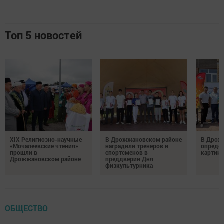
Топ 5 новостей
XIX Религиозно-научные
В Дрожжановском районе
В Дрож
«Мочалеевские чтения»
наградили тренеров и
опреде
прошли в
спортсменов в
картинг
Дрожжановском районе
преддверии Дня
физкультурника
ОБЩЕСТВО