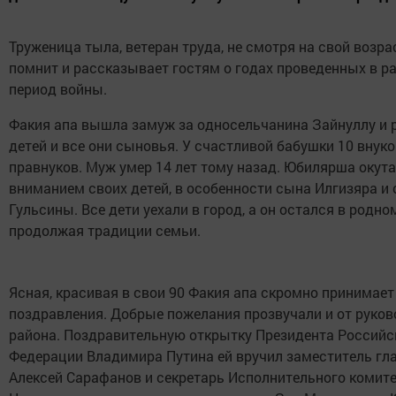
Труженица тыла, ветеран труда, не смотря на свой возра
помнит и рассказывает гостям о годах проведенных в ра
период войны.
Факия апа вышла замуж за односельчанина Зайнуллу и 
детей и все они сыновья. У счастливой бабушки 10 внуко
правнуков. Муж умер 14 лет тому назад. Юбилярша окут
вниманием своих детей, в особенности сына Илгизяра и 
Гульсины. Все дети уехали в город, а он остался в родно
продолжая традиции семьи.
Ясная, красивая в свои 90 Факия апа скромно принимает
поздравления. Добрые пожелания прозвучали и от руко
района. Поздравительную открытку Президента Российс
Федерации Владимира Путина ей вручил заместитель гл
Алексей Сарафанов и секретарь Исполнительного комит