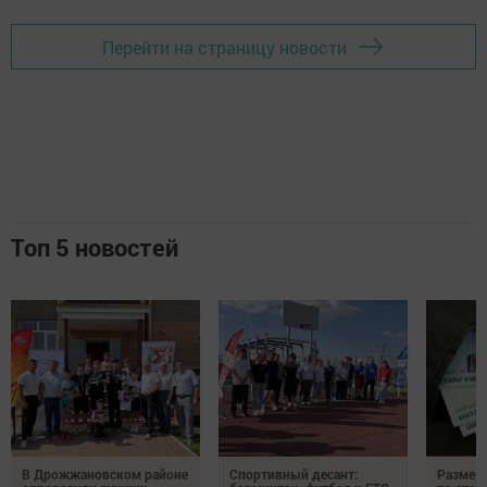
Перейти на страницу новости
Топ 5 новостей
В Дрожжановском районе
Спортивный десант:
Размер 