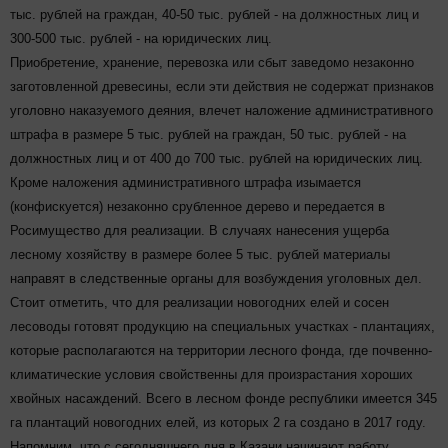
тыс. рублей на граждан, 40-50 тыс. рублей - на должностных лиц и
300-500 тыс. рублей - на юридических лиц.
Приобретение, хранение, перевозка или сбыт заведомо незаконно
заготовленной древесины, если эти действия не содержат признаков
уголовно наказуемого деяния, влечет наложение административного
штрафа в размере 5 тыс. рублей на граждан, 50 тыс. рублей - на
должностных лиц и от 400 до 700 тыс. рублей на юридических лиц.
Кроме наложения административного штрафа изымается
(конфискуется) незаконно срубленное дерево и передается в
Росимущество для реализации. В случаях нанесения ущерба
лесному хозяйству в размере более 5 тыс. рублей материалы
направят в следственные органы для возбуждения уголовных дел.
Стоит отметить, что для реализации новогодних елей и сосен
лесоводы готовят продукцию на специальных участках - плантациях,
которые располагаются на территории лесного фонда, где почвенно-
климатические условия свойственны для произрастания хороших
хвойных насаждений. Всего в лесном фонде республики имеется 345
га плантаций новогодних елей, из которых 2 га создано в 2017 году.
Напомним, что с сегодняшнего дня в Казани начинают работу