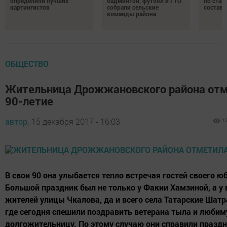
определили лучших
бадминтон, футбол и ГТО
по стар
картингистов
собрали сельские
состави
команды района
ОБЩЕСТВО
Жительница Дрожжановского района от
90-летие
автор,
15 декабря 2017 - 16:03
1
В свои 90 она улыбается тепло встречая гостей своего ю
Большой праздник был не только у Факии Хамзиной, а у 
жителей улицы Чкалова, да и всего села Татарские Шат
где сегодня спешили поздравить ветерана тыла и люби
долгожительницу. По этому случаю они справили праздн