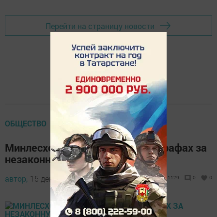
Перейти на страницу новости
ОБЩЕСТВО
Минлесхоз РТ напоминает о штрафах за
незаконную рубку елей
автор,
15 декабря 2017 - 18:23
1129
0
0