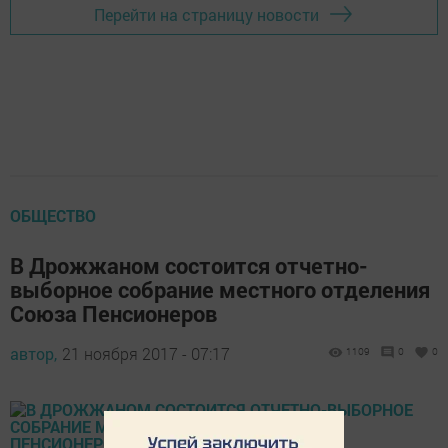
Перейти на страницу новости
ОБЩЕСТВО
В Дрожжаном состоится отчетно-
выборное собрание местного отделения
Союза Пенсионеров
автор,
21 ноября 2017 - 07:17
1109
0
0