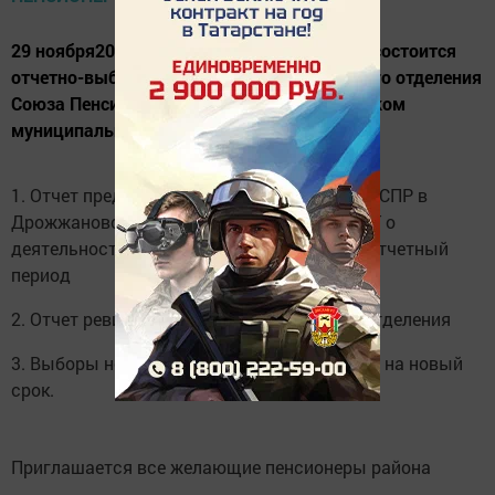
29 ноября2017 в районном доме культуры состоится
отчетно-выборное общее собрание Местного отделения
Союза Пенсионеров России в Дрожжановском
муниципальном районе РТ. Повестка дня:
1. Отчет председателя местного отделения СПР в
Дрожжановском муниципальном районе РТ о
деятельности местного отделения СПР за отчетный
период
2. Отчет ревизионной комиссии местного отделения
3. Выборы нового состава Совета местного на новый
срок.
Приглашается все желающие пенсионеры района