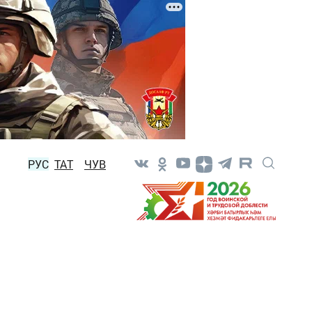
РУС
ТАТ
ЧУВ