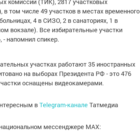
х комиссий (ТИК), 2817 участковых
 в том числе 49 участков в местах временного
ольницах, 4 в СИЗО, 2 в санаториях, 1 в
ном вокзале). Все избирательные участки
, - напомнил спикер.
ирательных участках работают 35 иностранных
товано на выборах Президента РФ - это 476
участки оснащены видеокамерами.
интересным в
Telegram-канале
Татмедиа
в национальном мессенджере MАХ: