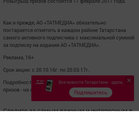
Розыгрыш призов состоится 17 февраля 2017 года.
Как и прежде, АО «ТАТМЕДИА» обязательно
постарается отметить в каждом районе Татарстана
самого активного подписчика с максимальной суммой
за подписку на издания АО «ТАТМЕДИА».
Реклама, 16+
Срок акции: с 20.10.16г. по 20.03.17г.
Подробности акции, количество и порядок получения
Все новости Татарстана - здесь
призов - на сайте
www.tatmedia.ru
.
Подпишитесь
Следите за самым важным и интересным в
Telegram-канале
Татмедиа