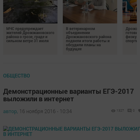
МЧС предупреждает
В ветеринарном
Дрожжа
жителей Дрожжановского
объединении
готовит
района о грозе, граде и
Дрожжановского района
физкул
сильном ветре 31 июля
подвели итоги работы и
спорти
обсудили планы на
будущее
ОБЩЕСТВО
Демонстрационные варианты ЕГЭ-2017
выложили в интернет
автор,
16 ноября 2016 - 10:34
1327
0