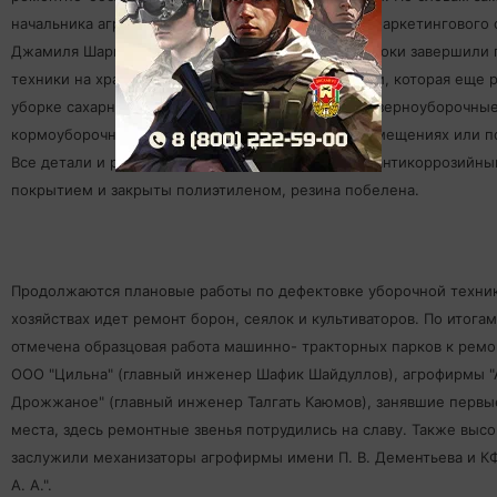
начальника агроуправления района - начальника маркетингового 
Джамиля Шарипова многие хозяйства в сжатые сроки завершили 
техники на хранение, за исключением той техники, которая еще 
уборке сахарной свеклы. В некоторых хозяйствах зерноуборочные
кормоуборочные комбайны хранятся в крытых помещениях или п
Все детали и рабочие органы машин обработаны антикоррозийн
покрытием и закрыты полиэтиленом, резина побелена.
Продолжаются плановые работы по дефектовке уборочной техник
хозяйствах идет ремонт борон, сеялок и культиваторов. По итога
отмечена
образцовая работа машинно- тракторных парков к ремо
ООО "Цильна" (главный инженер Шафик Шайдуллов), агрофирмы "
Дрожжаное" (главный инженер Талгать Каюмов), занявшие первы
места, здесь ремонтные звенья потрудились на славу. Также выс
заслужили механизаторы агрофирмы имени П. В. Дементьева и К
А. А.".