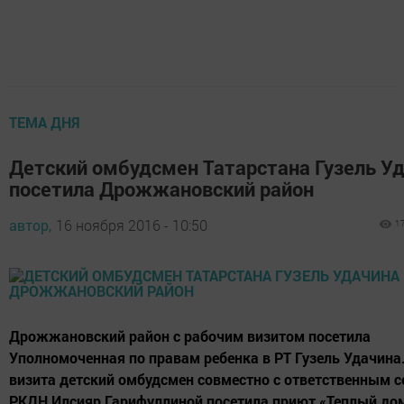
ТЕМА ДНЯ
Детский омбудсмен Татарстана Гузель У
посетила Дрожжановский район
автор,
16 ноября 2016 - 10:50
1
Дрожжановский район с рабочим визитом посетила
Уполномоченная по правам ребенка в РТ Гузель Удачина.
визита детский омбудсмен совместно с ответственным 
РКДН Илсияр Гарифуллиной посетила приют «Теплый дом