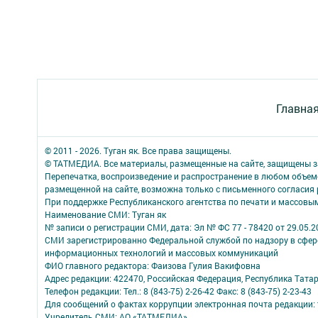
Главна
© 2011 - 2026. Туган як. Все права защищены.
© ТАТМЕДИА. Все материалы, размещенные на сайте, защищены з
Перепечатка, воспроизведение и распространение в любом объе
размещенной на сайте, возможна только с письменного согласия
При поддержке Республиканского агентства по печати и массов
Наименование СМИ: Туган як
№ записи о регистрации СМИ, дата: Эл № ФС 77 - 78420 от 29.05.2
СМИ зарегистрированно Федеральной службой по надзору в сфере
информационных технологий и массовых коммуникаций
ФИО главного редактора: Фаизова Гулия Вакифовна
Адрес редакции: 422470, Российская Федерация, Республика Тата
Телефон редакции: Тел.: 8 (843-75) 2-26-42 Факс: 8 (843-75) 2-23-43
Для сообщений о фактах коррупции электронная почта редакции: 
Учредитель СМИ: АО «ТАТМЕДИА»