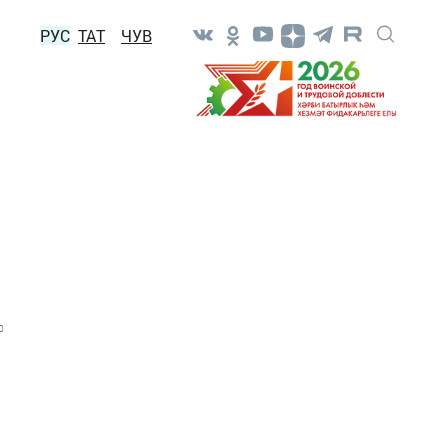
РУС
ТАТ
ЧУВ
0