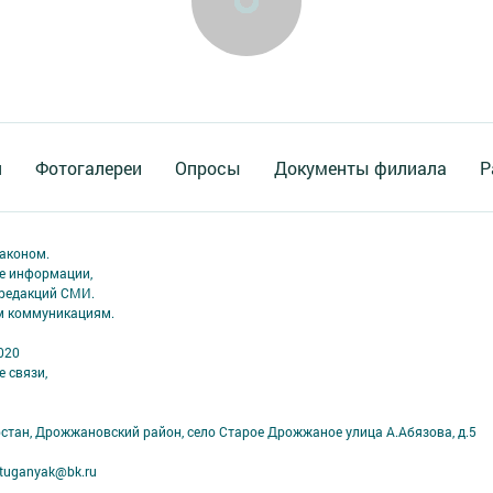
я
Фотогалереи
Опросы
Документы филиала
Р
аконом.
ме информации,
 редакций СМИ.
ым коммуникациям.
020
 связи,
рстан, Дрожжановский район, село Старое Дрожжаное улица А.Абязова, д.5
tuganyak@bk.ru