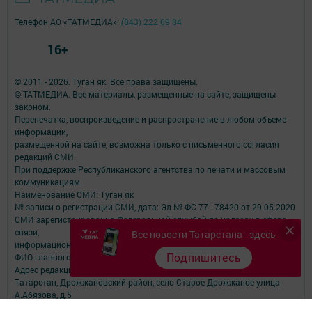
Телефон АО «ТАТМЕДИА»:
(843) 222 09 84
16+
© 2011 - 2026. Туган як. Все права защищены.
© ТАТМЕДИА. Все материалы, размещенные на сайте, защищены
законом.
Перепечатка, воспроизведение и распространение в любом объеме
информации,
размещенной на сайте, возможна только с письменного согласия
редакций СМИ.
При поддержке Республиканского агентства по печати и массовым
коммуникациям.
Наименование СМИ: Туган як
№ записи о регистрации СМИ, дата: Эл № ФС 77 - 78420 от 29.05.2020
СМИ зарегистрированно Федеральной службой по надзору в сфере
связи,
Все новости Татарстана - здесь
информационных технологий и массовых коммуникаций
Подпишитесь
ФИО главного редактора: Фаизова Гулия Вакифовна
Адрес редакции: 422470, Российская Федерация, Республика
Татарстан, Дрожжановский район, село Старое Дрожжаное улица
А.Абязова, д.5
Телефон редакции: Тел.: 8 (843-75) 2-26-42 Факс: 8 (843-75) 2-23-43