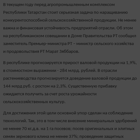
В текущем году перед агропромышленным комплексом
Республики Татарстан стоит серьезная задача по наращиванию
конкурентоспособной сельскохозяйственной продукции. Не менее
важна и финансовая устойчивость предприятий отрасли. Об этом
на республиканском совещании в Доме Правительства РТ сообщил
заместитель Премьер-министра РТ – министр сельского хозяйства
и продовольствия РТ Марат Зяббаров.
В республике прогнозируется прирост валовой продукции на 1,9%,
в стоимостном выражении - 284 млрд. рублей. В отрасли
растениеводства прогнозируется доведение валовой продукции до
144 млрд руб. с ростом на 2,3%. Существенную прибавку
ожидается получить за счет роста урожайности
сельскохозяйственных культур.
Для достижения этой цели основной упор сделан на соблюдение
технологий. Так, это в том числе внесение минеральных удобрений
не менее 70 кг.д.в. на 1 га посевов; посев оригинальных и элитных
семян зернового клина не менее 37%; проведение защитных