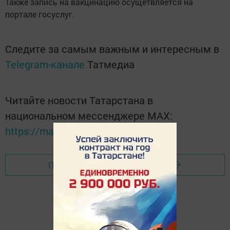
Также запись на вакцинацию осущетвляется на
портале госуслуг.
Следите за самым важным и интересным в
Telegram-канале
Татмедиа
Читайте новости Татарстана в
национальном мессенджере MАХ:
https://max.ru/tatmedia
Перейти на страницу новости