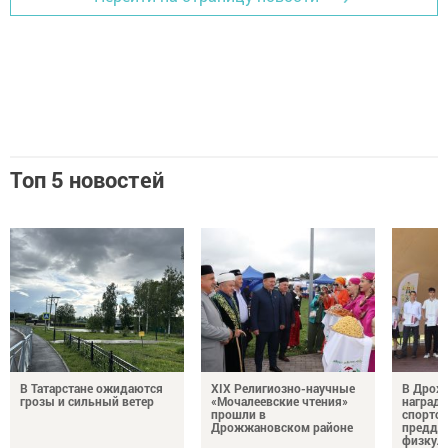
Топ 5 новостей
В Татарстане ожидаются
XIX Религиозно-научные
В Дрож
грозы и сильный ветер
«Мочалеевские чтения»
награди
прошли в
спортсм
Дрожжановском районе
преддв
физкул