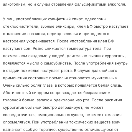
алкоголизм, но и случаи отравления фальсификатами алкоголя.
У лиц, употребляющих сульфитный спирт, одеколоны,
стеклоочистители, зубные эликсиры, клей БФ быстро наступает
отключение сознания, период веселья и приподнятого
настроения укорачивается. После употребления клея БФ
наступает сон. Резко снижается температура тела. При
похмельном синдроме у людей, длительно пьющих суррогаты,
появляются мысли о самоубийстве. После употребления внутрь
в стадии похмелья наступает рвота. В случае дальнейшего
применения состояние похмелья становится мучительным.
Очень сильно болят глаза, в которых появляется белая слизь.
Абстинентный синдром сопровождается безразличием,
головной болью, запахом одеколона изо рта. После распития
суррогатов больной быстро деградирует, не может
сосредоточиться, эмоционально оглушен, не имеет желания
опохмеляться. При употреблении токсических веществ врач
назначает особую терапию, существенно отличающуюся от