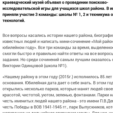
краеведческий музей объявил о проведении поисково-
исследовательской игры для учащихся школ района. В и
приняли участие 3 команды: школы № 1, 2 и техникума 
технологий.
Все вопросы касались истории нашего района, биографи
известных людей и написать мини-сочинение «Мой район
юбилейном году».
Все три команды за время, выделенное
смогли быстро и правильно найти ответы на все вопрос
задания. Но среди сочинений самым лучшим оказалось 
Виктории Одинцовой (школа №1).
«Нашему району в этом году (2015г.) исполнилось 85 лет 
основания. Юбилейная дата дает о себе знать. В этом го
открылись несколько парков, которые манят людей свое
красотой, чистотой, уютом, зеленью, фонтанами. Парки 
честь именитых людей нашего района - это имени П.В.Де
честь Победы в ВОВ 1941-1945 гг., парк Выпускников, ко
мотивацию на дальнейшее свершение мечты. Для нас, уч