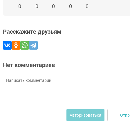
0
0
0
0
0
Расскажите друзьям
Нет комментариев
Отпр
Авторизоваться