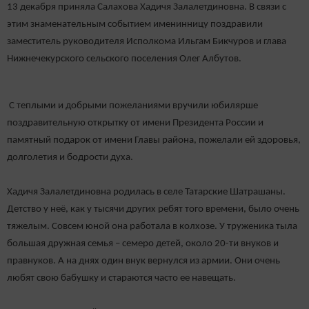
13 декабря приняла Салахова Хадичя Залалетдиновна. В связи с
этим знаменательным событием именинницу поздравили
заместитель руководителя Исполкома Ильгам Бикчуров и глава
Нижнечекурского сельского поселения Олег Албутов.
С теплыми и добрыми пожеланиями вручили юбилярше
поздравительную открытку от имени Президента России и
памятный подарок от имени Главы района, пожелали ей здоровья,
долголетия и бодрости духа.
Хадичя Залалетдиновна родилась в селе Татарские Шатрашаны.
Детство у неё, как у тысячи других ребят того времени, было очень
тяжелым. Совсем юной она работала в колхозе. У труженика тыла
большая дружная семья – семеро детей, около 20-ти внуков и
правнуков. А на днях один внук вернулся из армии. Они очень
любят свою бабушку и стараются часто ее навещать.