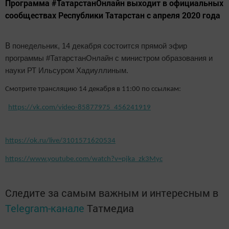
Программа #ТатарстанОнлайн выходит в официальных
сообществах Республики Татарстан с апреля 2020 года
В
понедельник, 14 декабря состоится прямой эфир
программы #ТатарстанОнлайн с министром образования и
науки РТ Ильсуром Хадиуллиным.
Смотрите трансляцию 14 декабря в 11:00 по ссылкам:
https://vk.com/video-85877975_456241919
https://ok.ru/live/3101571620534
https://www.youtube.com/watch?v=pjka_zk3Myc
Следите за самым важным и интересным в
Telegram-канале
Татмедиа