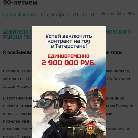
90-летием
Гулия Фаизова,
12 декабря 2020 - 19:10
1790
0
0
С особым волнением он вспоминает военные годы.
Сегодня, 12 декабря 90-летний юбилей отметил труженик тыла,
житель села Малая Цильна Дрожжановского района Шайдуллов
Заудат Асадуллович.
В этот знаменательный день с приятной миссией именинника
навестили заместитель руководителя Исполкома Ильгам Бикчуров
и глава сельского поселения Гумер Халитов. С добрыми
пожеланиями гости вручили конверт с персональным
поздравлением от имени Президента РФ и памятный подарок от
имени Главы района.