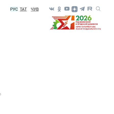
РУС
ТАТ
ЧУВ
0