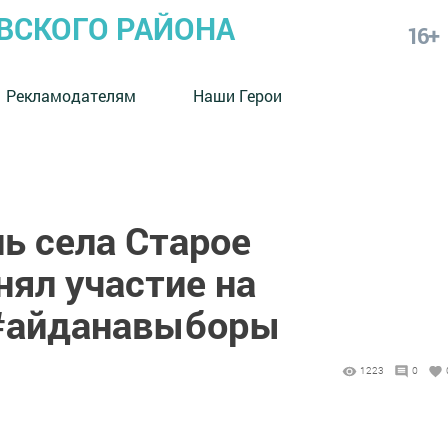
СКОГО РАЙОНА
16+
Рекламодателям
Наши Герои
ь села Старое
ял участие на
#айданавыборы
1223
0