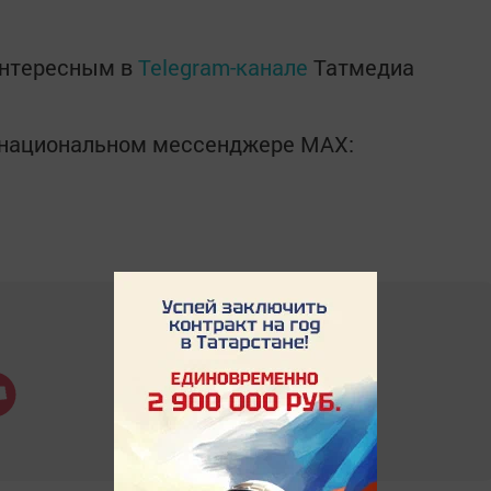
интересным в
Telegram-канале
Татмедиа
в национальном мессенджере MАХ: