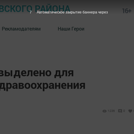
СКОГО РАЙОНА
16+
6
Автоматическое закрытие баннера через
Рекламодателям
Наши Герои
 выделено для
дравоохранения
1236
0