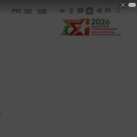
РУС
ТАТ
ЧУВ
0