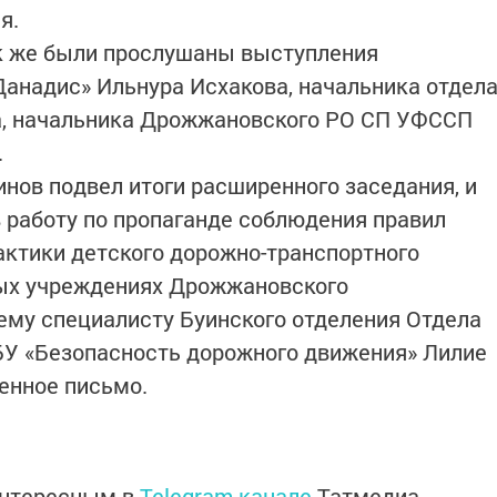
я.
ак же были прослушаны выступления
анадис» Ильнура Исхакова, начальника отдел
а, начальника Дрожжановского РО СП УФССП
.
инов подвел итоги расширенного заседания, и
в работу по пропаганде соблюдения правил
ктики детского дорожно-транспортного
ых учреждениях Дрожжановского
ему специалисту Буинского отделения Отдела
ГБУ «Безопасность дорожного движения» Лилие
енное письмо.
интересным в
Telegram-канале
Татмедиа