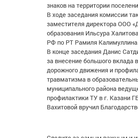
знаков на территории поселени
В ходе заседания комиссии т
заместителя директора ООО «Д
образования Ильсура Халитов
РФ по РТ Рамиля Калимуллина
В конце заседания Данис Сатд
за внесение большого вклада 
дорожного движения и профила
травматизма в образовательн
муниципального района ведущ
профилактики ТУ в г. Казани 
Вахитовой вручил Благодарств
Следите за самым важным и 