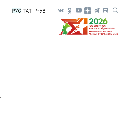
РУС
ТАТ
ЧУВ
0