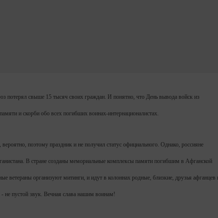
оюз потерял свыше 15 тысяч своих граждан. И понятно, что День вывода войск из
ь памяти и скорби обо всех погибших воинах-интернационалистах.
, вероятно, поэтому праздник и не получил статус официального. Однако, россияне
фганистана. В стране созданы мемориальные комплексы памяти погибшим в Афганской
ые ветераны организуют митинги, и идут в колоннах родные, близкие, друзья афганцев 
 - не пустой звук. Вечная слава нашим воинам!