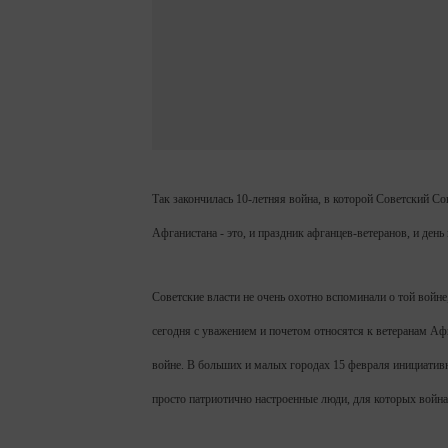
Так закончилась 10-летняя война, в которой Советский С
Афганистана - это, и праздник афганцев-ветеранов, и ден
Советские власти не очень охотно вспоминали о той войне
сегодня с уважением и почетом относятся к ветеранам А
войне. В больших и малых городах 15 февраля инициативн
просто патриотично настроенные люди, для которых война