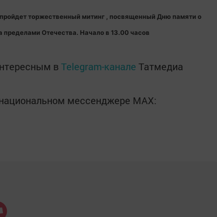
пройдет торжественный митинг , посвященный Дню памяти о
а пределами Отечества.
Начало в 13.00 часов
интересным в
Telegram-канале
Татмедиа
в национальном мессенджере MАХ: